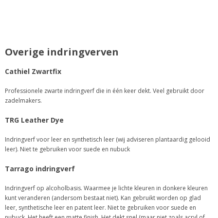
Overige indringverven
Cathiel Zwartfix
Professionele zwarte indringverf die in één keer dekt. Veel gebruikt door
zadelmakers.
TRG Leather Dye
Indringverf voor leer en synthetisch leer (wij adviseren plantaardig gelooid
leer). Niet te gebruiken voor suede en nubuck
Tarrago indringverf
Indringverf op alcoholbasis. Waarmee je lichte kleuren in donkere kleuren
kunt veranderen (andersom bestaat niet). Kan gebruikt worden op glad
leer, synthetische leer en patent leer. Niet te gebruiken voor suede en
nubuck. Het heeft een matte finish. Het dekt snel (maar niet zoals acryl of