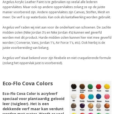
Angelus Acrylic Leather Paint is te gebruiken op veelal alle lederen
oppervlaktes. Maar ook op andere oppervlaktes zolang ze op de juiste
manier voorbereid zijn. Andere oppervlaktes zijn Canvas, Stoffen, Mesh en
meer. De verf is op waterbasis. Kan ook als kantafwerking worden gebruikt.
Angelus verf raden wij niet aan voor de onderkant van schoenen. De zachte
midden-zolen (Nike Jordan 3’s en Nike Jordan 4’s) kunnen wel geverfd
worden met dit product. Harde midden-zolen kunnen hier niet mee geverfd
worden ( Converse, Vans, Jordan 1’s, Air Force 1’s, etc). Ook hierbij is de
juiste voorbereiding van belang.
Angelus verf staat bekend voor zijn flexibele en niet craquelerende formule
(zolang het oppervlak juist is voorbereid).
Eco-Flo Cova Colors
Eco-Flo Cova Color is acrylverf
speciaal voor plantaardig gelooid
leer (tuigleer). Het is een
dekkende verf maar kan verdunt
worden met water. Wordt er veel