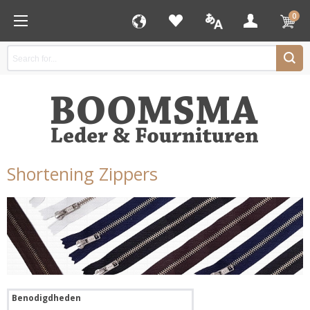
0
Shortening Zippers
Benodigdheden