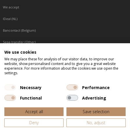
We accept
IDeal (NL)
Bancontact (Belgium)
Sepa transfer (Other)
We use cookies
Reachable by phone
We may place these for analysis of our visitor data, to improve our
website, show personalised content and to give you a great website
Tuesday, Wednesday, Thursday: Between 9:00 o'clock and 17:00 o'clock
experience. For more information about the cookies we use open the
Friday: Between 9:00 o'clock and 12:00 o'clock
settings.
Central European Time (CET)
Necessary
Performance
Functional
Advertising
All listed prices are incl. VAT
Accept all
Save selection
Website door
Fastware
Deny
No, adjust