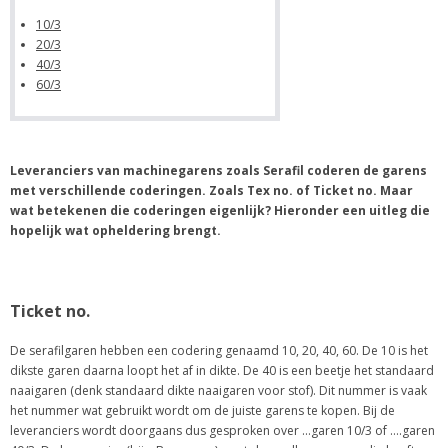
10/3
20/3
40/3
60/3
Leveranciers van machinegarens zoals Serafil coderen de garens
met verschillende coderingen. Zoals Tex no. of Ticket no. Maar
wat betekenen die coderingen eigenlijk?
Hieronder een uitleg die
hopelijk wat opheldering brengt.
Ticket no.
De serafilgaren hebben een codering genaamd 10, 20, 40, 60. De 10 is het
dikste garen daarna loopt het af in dikte. De 40 is een beetje het standaard
naaigaren (denk standaard dikte naaigaren voor stof). Dit nummer is vaak
het nummer wat gebruikt wordt om de juiste garens te kopen. Bij de
leveranciers wordt doorgaans dus gesproken over …garen 10/3 of ….garen