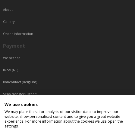
About
Gallery
Order information
Payment
We accept
IDeal (NL)
Bancontact (Belgium)
Sepa transfer (Other)
We use cookies
Reachable by phone
We may place these for analysis of our visitor data, to improve our
website, show personalised content and to give you a great website
Tuesday, Wednesday, Thursday: Between 9:00 o'clock and 17:00 o'clock
experience. For more information about the cookies we use open the
Friday: Between 9:00 o'clock and 12:00 o'clock
settings.