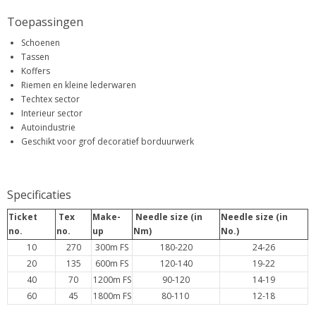
Toepassingen
Schoenen
Tassen
Koffers
Riemen en kleine lederwaren
Techtex sector
Interieur sector
Autoindustrie
Geschikt voor grof decoratief borduurwerk
Specificaties
Ticket
Tex
Make-
Needle size (in
Needle size (in
no.
no.
up
Nm)
No.)
10
270
300m FS
180-220
24-26
20
135
600m FS
120-140
19-22
40
70
1200m FS
90-120
14-19
60
45
1800m FS
80-110
12-18