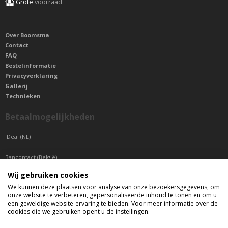
Grote
voorraad
Over Boomsma
Contact
FAQ
Bestelinformatie
Privacyverklaring
Gallerij
Technieken
Betaalmogelijkheden
IDeal (NL)
Bancontact (België)
Wij gebruiken cookies
Sepa betaling (Overige landen)
We kunnen deze plaatsen voor analyse van onze bezoekersgegevens, om
onze website te verbeteren, gepersonaliseerde inhoud te tonen en om u
Telefonisch bereikbaar
een geweldige website-ervaring te bieden. Voor meer informatie over de
cookies die we gebruiken opent u de instellingen.
di t/m do tussen 9:00 uur en 17:00 uur