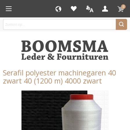
0
Serafil polyester machinegaren 40
zwart 40 (1200 m) 4000 zwart