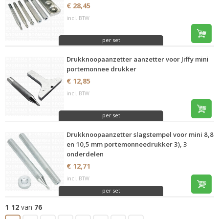
€ 28,45
incl. BTW
per set
Drukknoopaanzetter aanzetter voor Jiffy mini
portemonnee drukker
€ 12,85
incl. BTW
per set
Drukknoopaanzetter slagstempel voor mini 8,8
en 10,5 mm portemonneedrukker 3), 3
onderdelen
€ 12,71
incl. BTW
per set
1
-
12
van
76