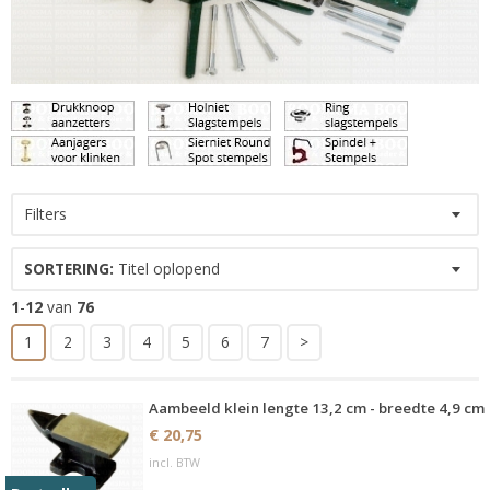
Filters
SORTERING:
Titel oplopend
1
-
12
van
76
1
2
3
4
5
6
7
>
Aambeeld klein lengte 13,2 cm - breedte 4,9 cm
€ 20,75
incl. BTW