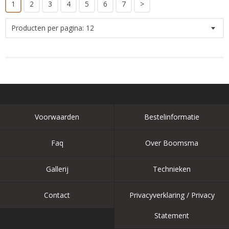
1
2
3
4
5
6
7
>
Producten per pagina:
12
Voorwaarden
Bestelinformatie
Faq
Over Boomsma
Gallerij
Technieken
Contact
Privacyverklaring / Privacy
Statement