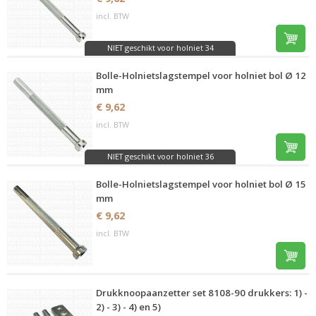
incl. BTW
NIET geschikt voor holniet 34
Bolle-Holnietslagstempel voor holniet bol Ø 12
mm
€ 9,62
incl. BTW
NIET geschikt voor holniet 36
Bolle-Holnietslagstempel voor holniet bol Ø 15
mm
€ 9,62
incl. BTW
Drukknoopaanzetter set 8108-90 drukkers: 1) -
2) - 3) - 4) en 5)