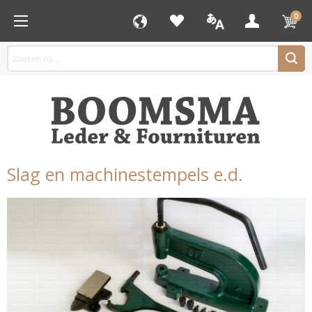
0
Slag en machinestempels e.d.