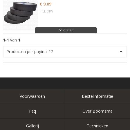
€ 9,09
incl. BTW
50 meter
1
-
1
van
1
Producten per pagina:
12
Voorwaarden
Bestelinformatie
Faq
Over Boomsma
Gallerij
Technieken