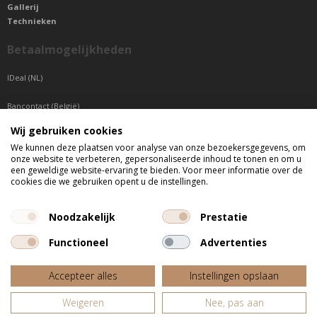
Gallerij
Technieken
Betaalmogelijkheden
IDeal (NL)
Bancontact (België)
Wij gebruiken cookies
Sepa betaling (Overige landen)
We kunnen deze plaatsen voor analyse van onze bezoekersgegevens, om
onze website te verbeteren, gepersonaliseerde inhoud te tonen en om u
Telefonisch bereikbaar
een geweldige website-ervaring te bieden. Voor meer informatie over de
cookies die we gebruiken opent u de instellingen.
di t/m do tussen 9:00 uur en 17:00 uur
vr tussen 9:00 uur en 12:00 uur
Noodzakelijk
Prestatie
Functioneel
Advertenties
Alle getoonde prijzen zijn incl. BTW
Accepteer alles
Instellingen opslaan
Website door
Fastware
Weigeren
Nee, pas aan