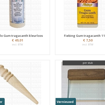
lo Gum tragacanth kleurloos
Fiebing Gum tragacanth 11
€ 49,01
€ 7,50
incl. BTW
incl. BTW
per stuk
er
Vernieuwd