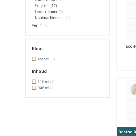
Polijsten
(12)
Ledercleaner
(5)
Naaimachine olie
(1)
Verf
(179)
Eco-F
Kleur
assorti
(3)
Inhoud
118 ml
(1)
946 ml
(2)
Bestsell