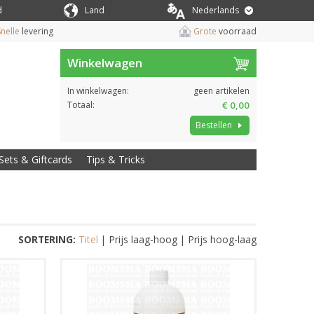
d
Land
Nederlands
nelle
levering
Grote
voorraad
Winkelwagen
In winkelwagen:
geen artikelen
Totaal:
€ 0,00
Bestellen
Sets & Giftcards
Tips & Tricks
SORTERING:
Titel
|
Prijs laag-hoog
|
Prijs hoog-laag