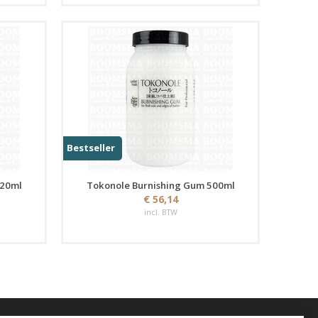
Bestseller
120ml
Tokonole Burnishing Gum 500ml
€ 56,14
incl. BTW