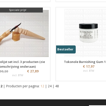
Speciale prijs!
Bestseller
olijst set incl. 3 producten (zie
Tokonole Burnishing Gum 
€ 17,97
omschrijving onderaan)
€ 27,89
incl. BTW
 30,20
incl. BTW
12
|
Producten per pagina:
12
|
24
|
48