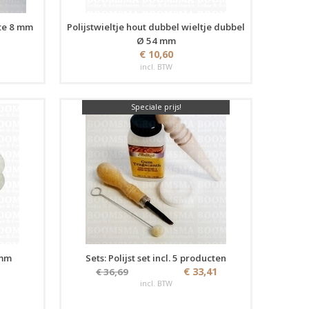
kte 8 mm
Polijstwieltje hout dubbel wieltje dubbel
Ø 54 mm
€ 10,60
incl. BTW
Speciale prijs!
 mm
Sets: Polijst set incl. 5 producten
€ 33,41
€ 36,69
incl. BTW