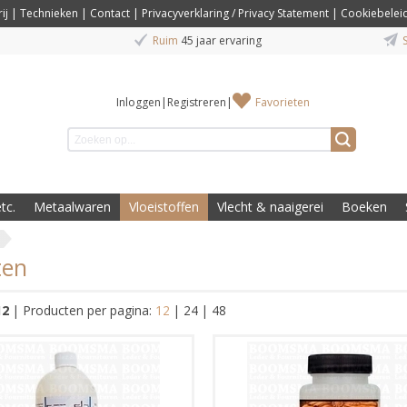
ij
|
Technieken
|
Contact
|
Privacyverklaring / Privacy Statement
|
Cookiebelei
Ruim
45 jaar ervaring
S
Inloggen
|
Registreren
|
Favorieten
tc.
Metaalwaren
Vloeistoffen
Vlecht & naaigerei
Boeken
ten
12
|
Producten per pagina:
12
|
24
|
48