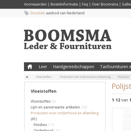
Voorwaarden
|
Bestelinformatie
|
Faq
|
Over Boomsma
|
Galler
Grootste
aanbod van Nederland
Leer
Handgereedschappen
Tasfournituren e
Vloeistoffen
Producten voor onderhoud en afwerking
Polijsten
Polijs
Vloeistoffen
1
-
12
van
Vloeistoffen
(0)
Lijm en aanverwante artikelen
(30)
Producten voor onderhoud en afwerking
(61)
Finishes
(17)
Onderhoud
(21)