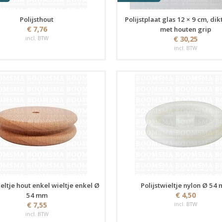
Polijsthout
Polijstplaat glas 12 × 9 cm, di
€ 7,76
met houten grip
incl. BTW
€ 30,25
incl. BTW
ieltje hout enkel wieltje enkel Ø
Polijstwieltje nylon Ø 54
€ 4,50
54 mm
€ 7,55
incl. BTW
incl. BTW