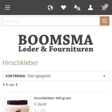
0
Hirschkleber
SORTERING:
Titel oplopend
1
-
1
van
1
Hirschkleber 600 gram
€ 26,00
incl. BTW