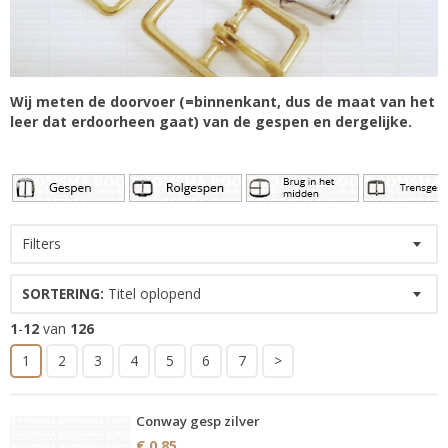
Wij meten de doorvoer (=binnenkant, dus de maat van het
leer dat erdoorheen gaat) van de gespen en dergelijke.
Filters
SORTERING:
Titel oplopend
1
-
12
van
126
1
2
3
4
5
6
7
>
Conway gesp zilver
€ 0,85