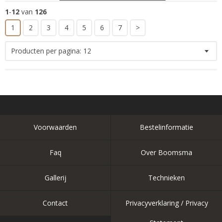
1
-
12
van
126
1
2
3
4
5
6
7
>
Producten per pagina:
12
Voorwaarden
Bestelinformatie
Faq
Over Boomsma
Gallerij
Technieken
Contact
Privacyverklaring / Privacy