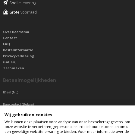
Snelle
levering
Grote
voorraad
Over Boomsma
Contact
FAQ
Bestelinformatie
Privacyverklaring
Gallerij
Technieken
Betaalmogelijkheden
IDeal (NL)
Bancontact (België)
Wij gebruiken cookies
Sepa betaling (Overige landen)
We kunnen deze plaatsen voor analyse van onze bezoekersgegevens, om
onze website te verbeteren, gepersonaliseerde inhoud te tonen en om u
Telefonisch bereikbaar
een geweldige website-ervaring te bieden. Voor meer informatie over de