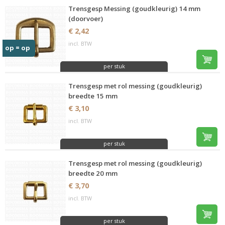
Trensgesp Messing (goudkleurig) 14 mm
(doorvoer)
€ 2,42
incl. BTW
op = op
per stuk
Trensgesp met rol messing (goudkleurig)
breedte 15 mm
€ 3,10
incl. BTW
per stuk
Trensgesp met rol messing (goudkleurig)
breedte 20 mm
€ 3,70
incl. BTW
per stuk