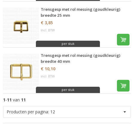
Trensgesp met rol messing (goudkleurig)
breedte 25 mm
€ 3,85
incl. BTW
per stuk
Trensgesp met rol messing (goudkleurig)
breedte 40 mm
€ 10,10
incl. BTW
per stuk
1
-
11
van
11
Producten per pagina:
12