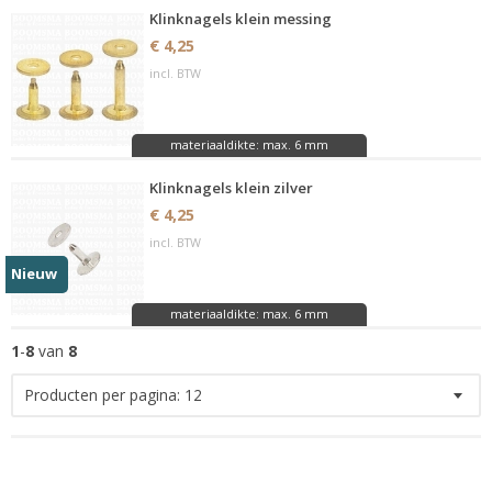
Klinknagels klein messing
€ 4,25
incl. BTW
materiaaldikte: max. 6 mm
Klinknagels klein zilver
€ 4,25
incl. BTW
Nieuw
materiaaldikte: max. 6 mm
1
-
8
van
8
Producten per pagina:
12