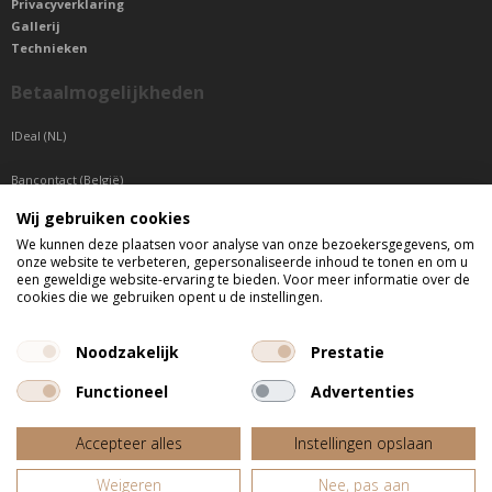
Privacyverklaring
Gallerij
Technieken
Betaalmogelijkheden
IDeal (NL)
Bancontact (België)
Wij gebruiken cookies
Sepa betaling (Overige landen)
We kunnen deze plaatsen voor analyse van onze bezoekersgegevens, om
onze website te verbeteren, gepersonaliseerde inhoud te tonen en om u
Telefonisch bereikbaar
een geweldige website-ervaring te bieden. Voor meer informatie over de
cookies die we gebruiken opent u de instellingen.
di t/m do tussen 9:00 uur en 17:00 uur
vr tussen 9:00 uur en 12:00 uur
Noodzakelijk
Prestatie
Functioneel
Advertenties
Alle getoonde prijzen zijn incl. BTW
Accepteer alles
Instellingen opslaan
Website door
Fastware
Weigeren
Nee, pas aan