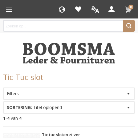
0
Tic Tuc slot
Filters
SORTERING:
Titel oplopend
1
-
4
van
4
Tic tuc sloten zilver