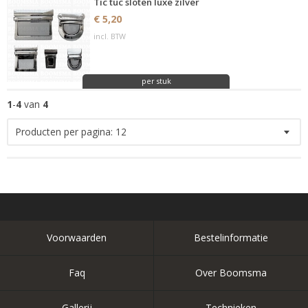
Tic tuc sloten luxe zilver
€ 5,20
incl. BTW
per stuk
1
-
4
van
4
Producten per pagina:
12
Voorwaarden
Bestelinformatie
Faq
Over Boomsma
Gallerij
Technieken