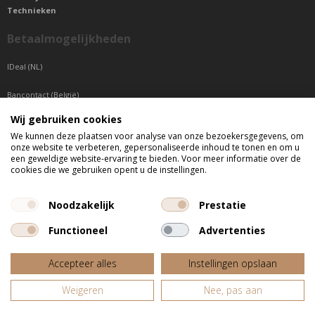
Technieken
Betaalmogelijkheden
IDeal (NL)
Bancontact (België)
Wij gebruiken cookies
Sepa betaling (Overige landen)
We kunnen deze plaatsen voor analyse van onze bezoekersgegevens, om
onze website te verbeteren, gepersonaliseerde inhoud te tonen en om u
Telefonisch bereikbaar
een geweldige website-ervaring te bieden. Voor meer informatie over de
cookies die we gebruiken opent u de instellingen.
di t/m do tussen 9:00 uur en 17:00 uur
vr tussen 9:00 uur en 12:00 uur
Noodzakelijk
Prestatie
Functioneel
Advertenties
Alle getoonde prijzen zijn incl. BTW
Accepteer alles
Instellingen opslaan
Website door
Fastware
Weigeren
Nee, pas aan