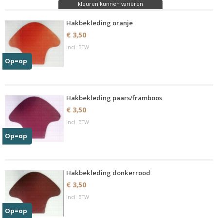
kleuren kunnen variëren
Hakbekleding oranje
€ 3,50
incl. BTW
Op=op
Hakbekleding paars/framboos
€ 3,50
incl. BTW
Op=op
Hakbekleding donkerrood
€ 3,50
incl. BTW
Op=op