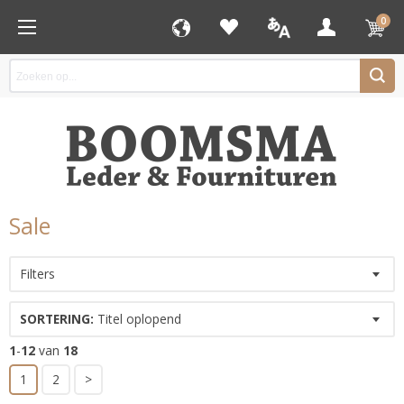
0
Sale
Filters
SORTERING:
Titel oplopend
1
-
12
van
18
1
2
>