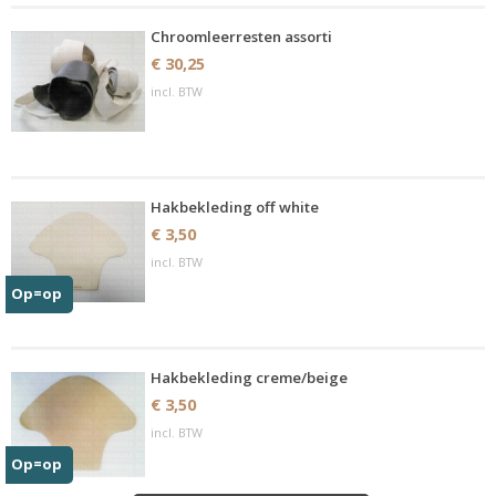
Chroomleerresten assorti
€ 30,25
incl. BTW
Hakbekleding off white
€ 3,50
incl. BTW
Op=op
Hakbekleding creme/beige
€ 3,50
incl. BTW
Op=op