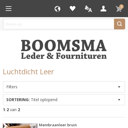
0
Luchtdicht Leer
Filters
SORTERING:
Titel oplopend
1
-
2
van
2
Membraanleer bruin