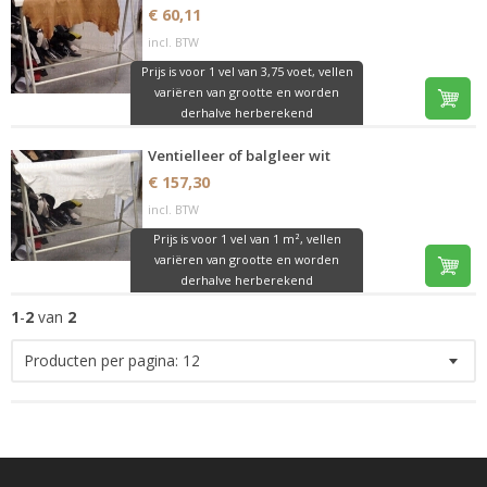
€ 60,11
incl. BTW
Prijs is voor 1 vel van 3,75 voet, vellen
variëren van grootte en worden
derhalve herberekend
Ventielleer of balgleer wit
€ 157,30
incl. BTW
Prijs is voor 1 vel van 1 m², vellen
variëren van grootte en worden
derhalve herberekend
1
-
2
van
2
Producten per pagina:
12