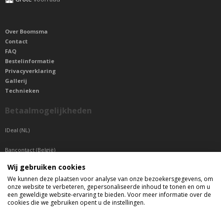
Over Boomsma
Contact
FAQ
Bestelinformatie
Privacyverklaring
Gallerij
Technieken
Betaalmogelijkheden
IDeal (NL)
Bancontact (België)
Wij gebruiken cookies
Sepa betaling (Overige landen)
We kunnen deze plaatsen voor analyse van onze bezoekersgegevens, om
onze website te verbeteren, gepersonaliseerde inhoud te tonen en om u
Telefonisch bereikbaar
een geweldige website-ervaring te bieden. Voor meer informatie over de
cookies die we gebruiken opent u de instellingen.
di t/m do tussen 9:00 uur en 17:00 uur
vr tussen 9:00 uur en 12:00 uur