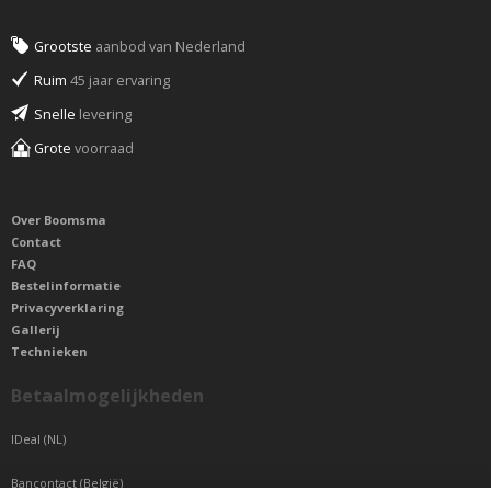
Grootste
aanbod van Nederland
Ruim
45 jaar ervaring
Snelle
levering
Grote
voorraad
Over Boomsma
Contact
FAQ
Bestelinformatie
Privacyverklaring
Gallerij
Technieken
Betaalmogelijkheden
IDeal (NL)
Bancontact (België)