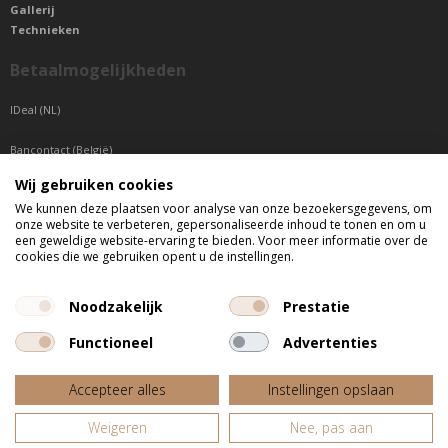
Gallerij
Technieken
Betaalmogelijkheden
IDeal (NL)
Bancontact (België)
Wij gebruiken cookies
Sepa betaling (Overige landen)
We kunnen deze plaatsen voor analyse van onze bezoekersgegevens, om
onze website te verbeteren, gepersonaliseerde inhoud te tonen en om u
Telefonisch bereikbaar
een geweldige website-ervaring te bieden. Voor meer informatie over de
cookies die we gebruiken opent u de instellingen.
di t/m do tussen 9:00 uur en 17:00 uur
vr tussen 9:00 uur en 12:00 uur
Noodzakelijk
Prestatie
Functioneel
Advertenties
Alle getoonde prijzen zijn incl. BTW
Accepteer alles
Instellingen opslaan
Website door
Fastware
Weigeren
Nee, pas aan