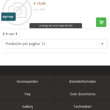
€ 19,66
incl. BTW
op=op
zolang de voorraad strekt
1
-
1
van
1
Producten per pagina:
12
Voorwaarden
Bestelinformatie
Faq
Over Boomsma
Gallerij
Technieken