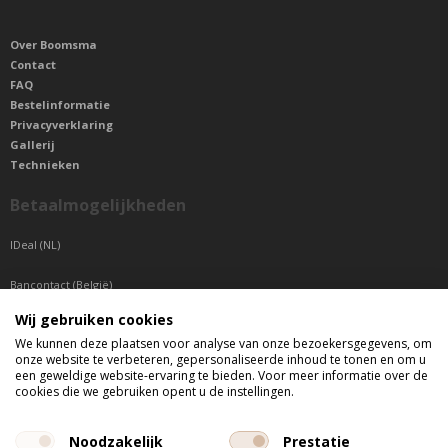
Over Boomsma
Contact
FAQ
Bestelinformatie
Privacyverklaring
Gallerij
Technieken
Betaalmogelijkheden
IDeal (NL)
Bancontact (België)
Wij gebruiken cookies
Sepa betaling (Overige landen)
We kunnen deze plaatsen voor analyse van onze bezoekersgegevens, om
onze website te verbeteren, gepersonaliseerde inhoud te tonen en om u
Telefonisch bereikbaar
een geweldige website-ervaring te bieden. Voor meer informatie over de
cookies die we gebruiken opent u de instellingen.
di t/m do tussen 9:00 uur en 17:00 uur
vr tussen 9:00 uur en 12:00 uur
Noodzakelijk
Prestatie