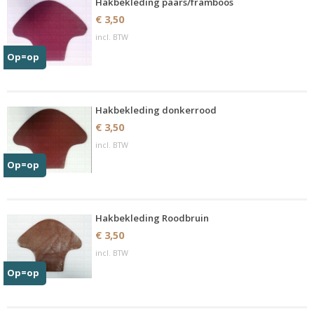
Hakbekleding paars/framboos
€ 3,50
incl. BTW
Op=op
Hakbekleding donkerrood
€ 3,50
incl. BTW
Op=op
Hakbekleding Roodbruin
€ 3,50
incl. BTW
Op=op