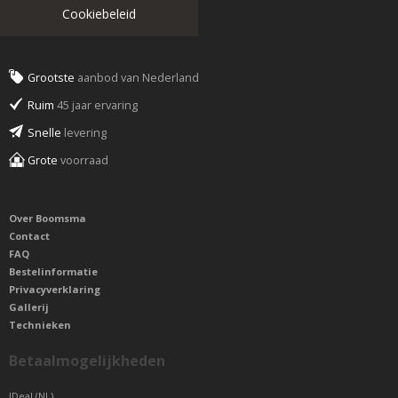
Cookiebeleid
Grootste
aanbod van Nederland
Ruim
45 jaar ervaring
Snelle
levering
Grote
voorraad
Over Boomsma
Contact
FAQ
Bestelinformatie
Privacyverklaring
Gallerij
Technieken
Betaalmogelijkheden
IDeal (NL)