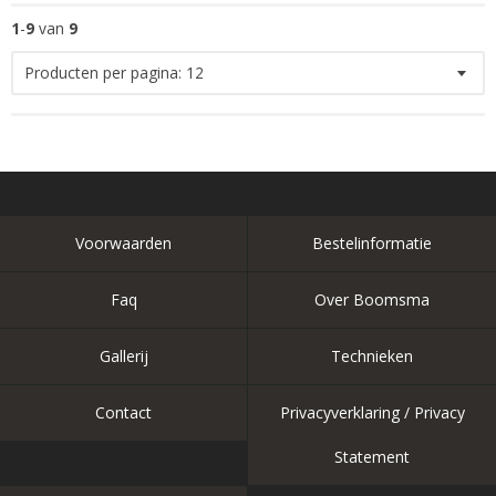
1
-
9
van
9
Producten per pagina:
12
Voorwaarden
Bestelinformatie
Faq
Over Boomsma
Gallerij
Technieken
Contact
Privacyverklaring / Privacy
Statement