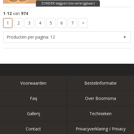
ZONDER slagpen (los verkrijgbaar)
1
-
12
van
974
1
2
3
4
5
6
7
>
Producten per pagina:
12
Voorwaarden
Bestelinformatie
Faq
Over Boomsma
Gallerij
Technieken
Contact
Privacyverklaring / Privacy