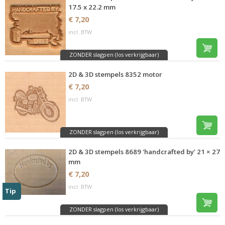
17.5 x 22.2 mm
€ 7,20
incl. BTW
ZONDER slagpen (los verkrijgbaar)
2D & 3D stempels 8352 motor
€ 7,20
incl. BTW
ZONDER slagpen (los verkrijgbaar)
2D & 3D stempels 8689 'handcrafted by' 21 × 27
mm
€ 7,20
incl. BTW
Tip
ZONDER slagpen (los verkrijgbaar)