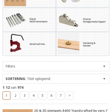
Filters
SORTERING:
Titel oplopend
1
-
12
van
974
1
2
3
4
5
6
7
>
2D & 3D stempels 8400 'Handcrafted by vers.1'