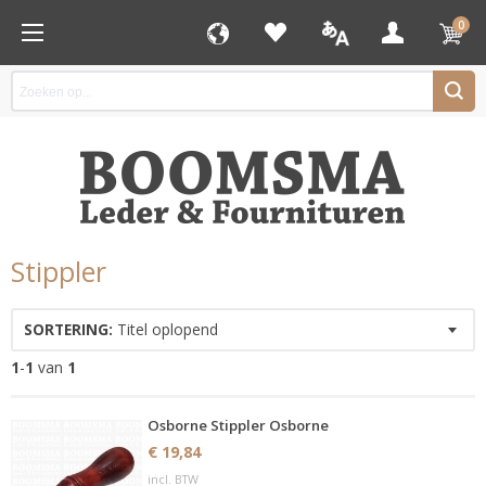
0
Stippler
SORTERING:
Titel oplopend
1
-
1
van
1
Osborne Stippler Osborne
€ 19,84
incl. BTW