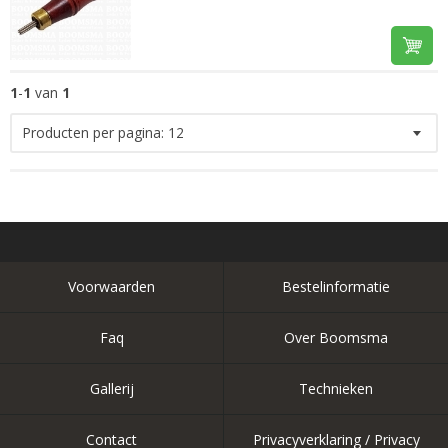
1
-
1
van
1
Producten per pagina:
12
Voorwaarden
Bestelinformatie
Faq
Over Boomsma
Gallerij
Technieken
Contact
Privacyverklaring / Privacy