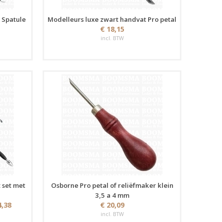
 Spatule
Modelleurs luxe zwart handvat Pro petal
€ 18,15
incl. BTW
 set met
Osborne Pro petal of reliëfmaker klein
3,5 a 4 mm
4,38
€ 20,09
incl. BTW