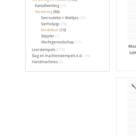
Kantafwerking
(61)
Versiering
(86)
Sierroulette + Wieltjes
(30)
Sierholpijp
(28)
Modelleur
(10)
Stippler
(1)
Vlechtgereedschap
(11)
Mod
Leerstempels
(578)
Lij
Slag en machinestempels e.d.
(76)
Handmachines
(3)