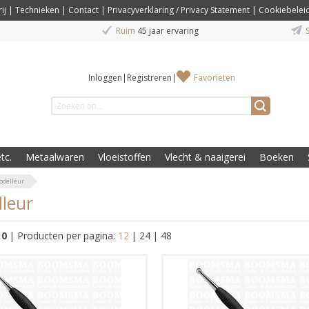
ij
|
Technieken
|
Contact
|
Privacyverklaring / Privacy Statement
|
Cookiebelei
Ruim
45 jaar ervaring
S
Inloggen
|
Registreren
|
Favorieten
tc.
Metaalwaren
Vloeistoffen
Vlecht & naaigerei
Boeken
delleur
leur
10
|
Producten per pagina:
12
|
24
|
48