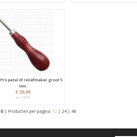
Pro petal of reliëfmaker groot 5
mm
€ 20,09
incl. BTW
10
|
Producten per pagina:
12
|
24
|
48