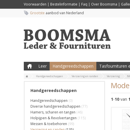
Voorwaarden
|
Bestelinformatie
|
Faq
|
Over Boomsma
|
Galler
Grootste
aanbod van Nederland
Leer
Handgereedschappen
Tasfournituren e
Handgereedschappen
Versiering en randen
Versiering
Mo
Model
Handgereedschappen
1
-
10
van
Handgereedschappen
(0)
Diverse handgereedschappen
(77)
Hamers, scharen en tangen
(46)
Holpijpen & Revolvertangen
(115)
Messen & toebehoren
(99)
Versiering en randen
(135)