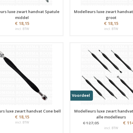
urs luxe zwart handvat Spatule
Modelleurs luxe zwart handvat
middel
groot
€ 18,15
€ 18,15
incl. BTW
incl. BTW
Voordeel
rs luxe zwart handvat Cone bell
Modelleurs luxe zwart handvat
€ 18,15
alle modelleurs
incl. BTW
€ 11
€ 127,05
incl. BTW