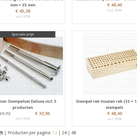
€ 48,40
mm × 35 mm
€ 45,38
incl. BTW
incl. BTW
Speciale prijs!
Ster Stempelset Deluxe incl. 5
Stempel rek Houten rek (33 × 1
producten
stempels
€ 33,96
€ 48,40
 37,72
incl. BTW
incl. BTW
25
|
Producten per pagina:
12
|
24
|
48