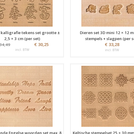
kalligrafie tekens set grootte ±
Dieren set 3D mini 12 × 12 
2,5 × 3 cm (per set)
stempels + slagpen (per s
€ 30,25
€ 33,28
 34,49
incl. BTW
incl. BTW
ende Engelse woorden set max. 8
Keltische stempelset 25 × 30 mm 