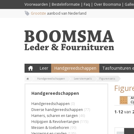
Voorwaarden
|
Bestelinformatie
|
Faq
|
Over Boomsma
|
Galler
Grootste
aanbod van Nederland
Leer
Handgereedschappen
Tasfournituren e
Handgereedschappen
Leerstempels
Figurensets
Figur
Handgereedschappen
Handgereedschappen
(0)
Diverse handgereedschappen
(77)
1
-
12
van
Hamers, scharen en tangen
(46)
Holpijpen & Revolvertangen
(115)
Messen & toebehoren
(99)
Versiering en randen
(135)