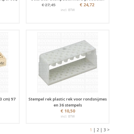
€ 24,72
€ 27,45
incl. BTW
3 cm) 97
Stempel rek plastic rek voor rondsnijmes
en 36 stempels
€ 10,50
incl. BTW
1
|
2
|
3
>