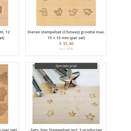
mm, 12
Dieren stempelset (Chinees) grootte max.
et)
15 × 15 mm (per set)
€ 31,40
incl. BTW
Speciale prijs!
(per set)
Sets: Ster Stempelset incl. 3 producten