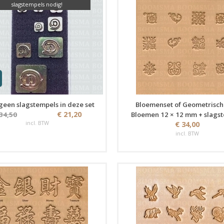
slagstempels nodig!
geen slagstempels in deze set
Bloemenset of Geometrisch
€ 21,20
 34,50
Bloemen 12 × 12 mm + slags
incl. BTW
€ 34,00
incl. BTW