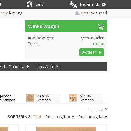
d
Land
Nederlands
nelle
levering
Grote
voorraad
Winkelwagen
In winkelwagen:
geen artikelen
Totaal:
€ 0,00
Bestellen
Sets & Giftcards
Tips & Tricks
1
|
2
|
3
>
SORTERING:
Titel
|
Prijs laag-hoog
|
Prijs hoog-laag