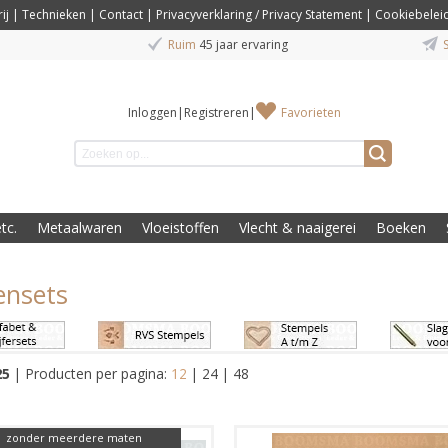
ij
|
Technieken
|
Contact
|
Privacyverklaring / Privacy Statement
|
Cookiebelei
Ruim
45 jaar ervaring
S
Inloggen
|
Registreren
|
Favorieten
tc.
Metaalwaren
Vloeistoffen
Vlecht & naaigerei
Boeken
ensets
25
|
Producten per pagina:
12
|
24
|
48
zonder meerdere maten