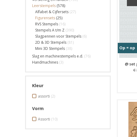
Leerstempels
(578)
Alfabet & Cijfersets
(27)
Figurensets
(25)
RVS Stempels
(16)
Stempels A t/m Z
(390)
Slagpennen voor Stempels
(6)
2D & 3D Stempels
(81)
Op = op
Mini 3D Stempels
(38)
Slag en machinestempels e.d.
(76)
Handmachines
(3)
@ set 
€
Kleur
assorti
(2)
Vorm
Assorti
(10)