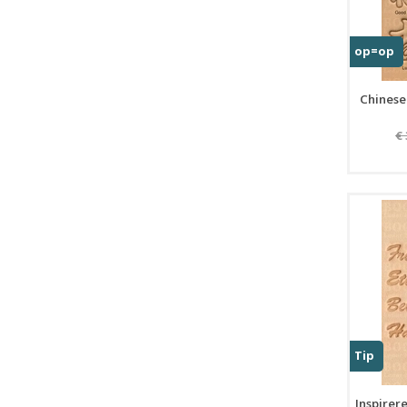
op=op
Chinese 
€
Tip
Inspirer