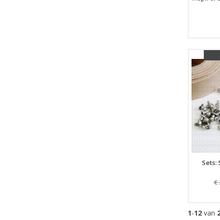
Sets: 
€
1
-
12
van