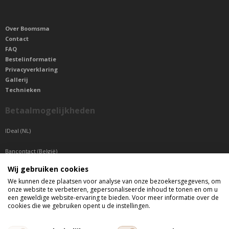
Over Boomsma
Contact
FAQ
Bestelinformatie
Privacyverklaring
Gallerij
Technieken
Betaalmogelijkheden
IDeal (NL)
Bancontact (België)
Wij gebruiken cookies
Sepa betaling (Overige landen)
We kunnen deze plaatsen voor analyse van onze bezoekersgegevens, om
onze website te verbeteren, gepersonaliseerde inhoud te tonen en om u
Telefonisch bereikbaar
een geweldige website-ervaring te bieden. Voor meer informatie over de
cookies die we gebruiken opent u de instellingen.
di t/m do tussen 9:00 uur en 17:00 uur
vr tussen 9:00 uur en 12:00 uur