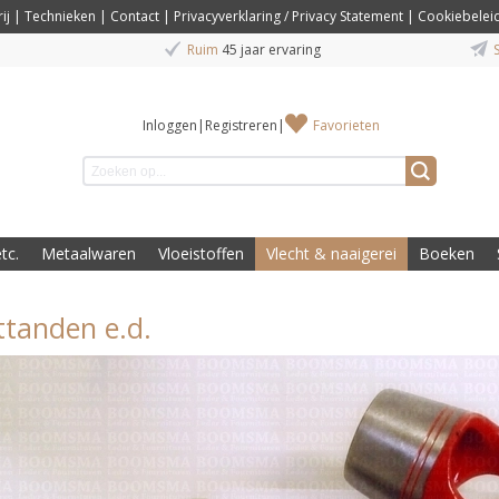
ij
|
Technieken
|
Contact
|
Privacyverklaring / Privacy Statement
|
Cookiebelei
Ruim
45 jaar ervaring
S
Inloggen
|
Registreren
|
Favorieten
tc.
Metaalwaren
Vloeistoffen
Vlecht & naaigerei
Boeken
ttanden e.d.