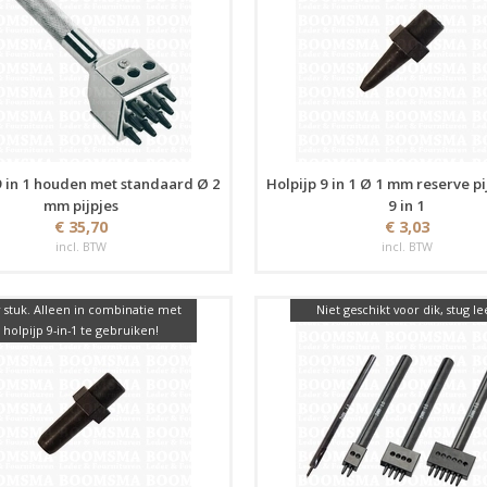
9 in 1 houden met standaard Ø 2
Holpijp 9 in 1 Ø 1 mm reserve pi
mm pijpjes
9 in 1
€ 35,70
€ 3,03
incl. BTW
incl. BTW
 stuk. Alleen in combinatie met
Niet geschikt voor dik, stug le
holpijp 9-in-1 te gebruiken!