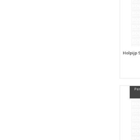
Holpijp 
Per