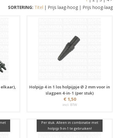
SORTERING:
Titel
|
Prijs laag-hoog
|
Prijs hoog-laag
 elkaar),
Holpijp 4 in 1 los holpijpje Ø 2 mm voor in
slagpen 4-in-1 (per stuk)
€ 1,50
incl. BTW
 met
Per stuk. Alleen in combinatie met
holpijp 9-in-1 te gebruiken!