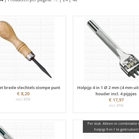
et brede vlechtels stompe punt
Holpijp 4 in 1 Ø 2 mm (4 mm uit
€ 8,20
houder incl. 4 pijpjes
incl. BTW
€ 17,97
incl. BTW
Per stuk. Alleen in combinatie
holpijp 9-in-1 te gebruiken!