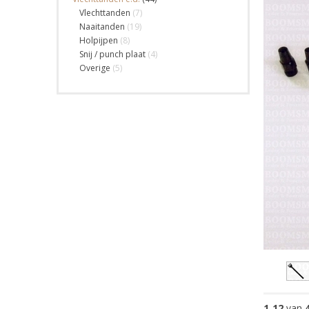
Vlechttanden
(7)
Naaitanden
(19)
Holpijpen
(8)
Snij / punch plaat
(4)
Overige
(5)
1
-
12
van