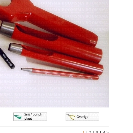
1
|
2
|
3
|
4
>