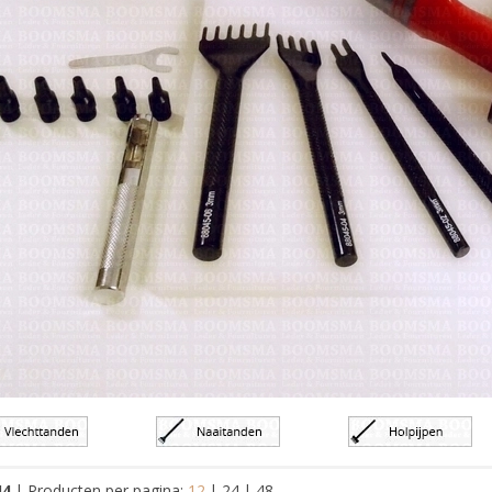
44
|
Producten per pagina:
12
|
24
|
48