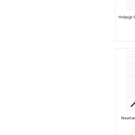
Holpijp 
Naaita