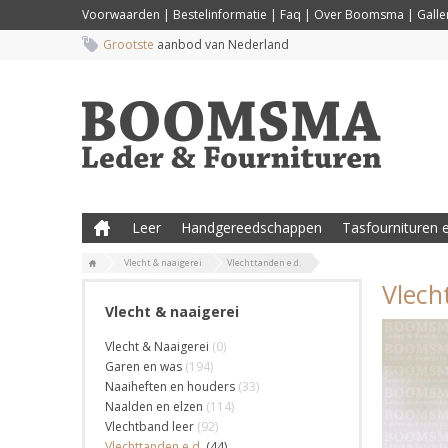
Voorwaarden
|
Bestelinformatie
|
Faq
|
Over Boomsma
|
Galler
Grootste
aanbod van Nederland
Leer
Handgereedschappen
Tasfournituren e
Vlecht & naaigerei
Vlechttanden e.d.
Vlech
Vlecht & naaigerei
Vlecht & Naaigerei
(0)
Garen en was
(194)
Naaiheften en houders
(33)
Naalden en elzen
(114)
Vlechtband leer
(92)
Vlechttanden e.d.
(44)