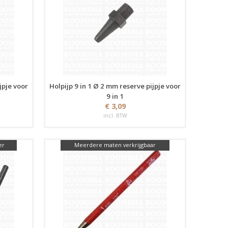
jpje voor
Holpijp 9 in 1 Ø 2 mm reserve pijpje voor
9 in 1
€ 3,09
incl. BTW
er
Meerdere maten verkrijgbaar