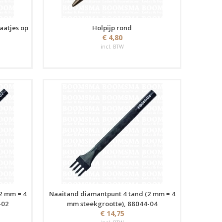
aatjes op
Holpijp rond
€ 4,80
incl. BTW
2 mm = 4
Naaitand diamantpunt 4 tand (2 mm = 4
-02
mm steekgrootte), 88044-04
€ 14,75