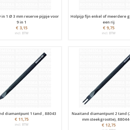
9 in 1 Ø 3 mm reserve pijpje voor
Holpijp fijn enkel of meerdere g
9 in 1
een rij
€ 3,15
€ 9,75
incl. BTW
incl. BTW
nd diamantpunt 1 tand , 88043
Naaitand diamantpunt 2 tand (
€ 11,75
mm steekgrootte), 88044
incl. BTW
€ 12,75