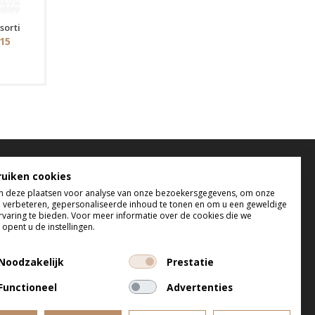
sorti
,15
elefonisch bereikbaar
ruiken cookies
 deze plaatsen voor analyse van onze bezoekersgegevens, om onze
 t/m do tussen 9:00 uur en 17:00 uur
e verbeteren, gepersonaliseerde inhoud te tonen en om u een geweldige
 tussen 9:00 uur en 12:00 uur
rvaring te bieden. Voor meer informatie over de cookies die we
opent u de instellingen.
Noodzakelijk
Prestatie
Functioneel
Advertenties