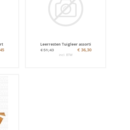
rt
Leerresten Tuigleer assorti
,45
€ 36,30
€ 51,43
incl. BTW