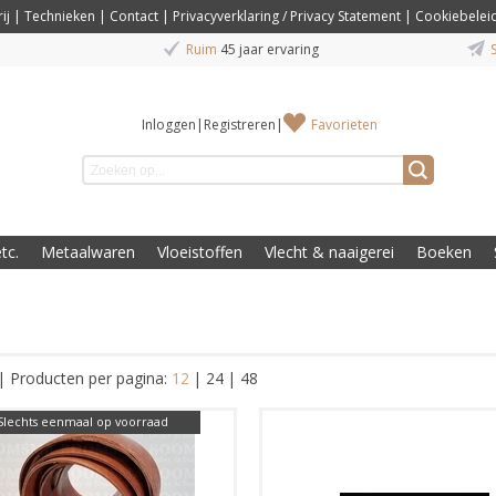
ij
|
Technieken
|
Contact
|
Privacyverklaring / Privacy Statement
|
Cookiebelei
Ruim
45 jaar ervaring
S
Inloggen
|
Registreren
|
Favorieten
tc.
Metaalwaren
Vloeistoffen
Vlecht & naaigerei
Boeken
|
Producten per pagina:
12
|
24
|
48
Slechts eenmaal op voorraad