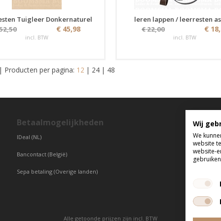
esten Tuigleer Donkernaturel
leren lappen / leerresten as
€ 45,98
€ 18
 52,50
€ 22,00
incl. BTW
incl. BTW
|
Producten per pagina:
12
|
24
|
48
Betaalmogelijkheden
T
Wij geb
We kunnen
IDeal (NL)
di
website t
vr
website-e
Bancontact (België)
gebruiken 
Sepa betaling (Overige landen)
Alle getoonde prijzen zijn incl. BTW