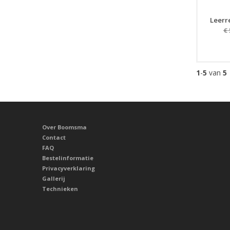
Leerr
€
1
-
5
van
5
Over Boomsma
Contact
FAQ
Bestelinformatie
Privacyverklaring
Gallerij
Technieken