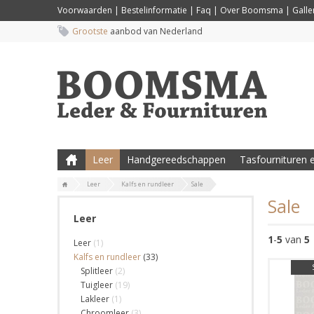
Voorwaarden
|
Bestelinformatie
|
Faq
|
Over Boomsma
|
Galler
Grootste
aanbod van Nederland
Leer
Handgereedschappen
Tasfournituren e
Leer
Kalfs en rundleer
Sale
Sale
Leer
1
-
5
van
5
Leer
(1)
Kalfs en rundleer
(33)
Splitleer
(2)
Tuigleer
(19)
Lakleer
(1)
Chroomleer
(3)