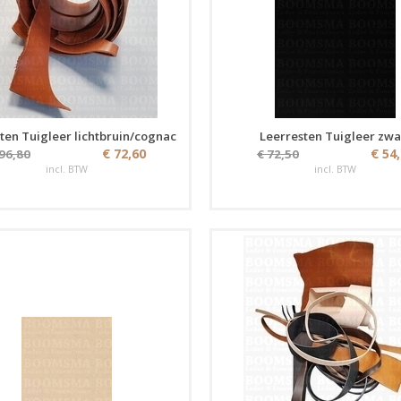
ten Tuigleer lichtbruin/cognac
Leerresten Tuigleer zwa
€ 72,60
€ 54
 96,80
€ 72,50
incl. BTW
incl. BTW