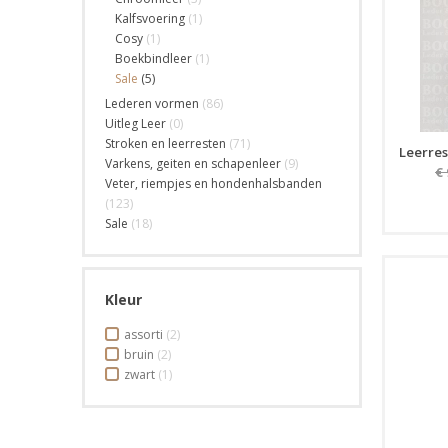
Kalfsvoering
(1)
Cosy
(1)
Boekbindleer
(1)
Sale
(5)
Lederen vormen
(86)
Uitleg Leer
(0)
Stroken en leerresten
(71)
Leerres
Varkens, geiten en schapenleer
(9)
€
Veter, riempjes en hondenhalsbanden
(123)
Sale
(18)
Kleur
assorti
(2)
bruin
(2)
zwart
(1)