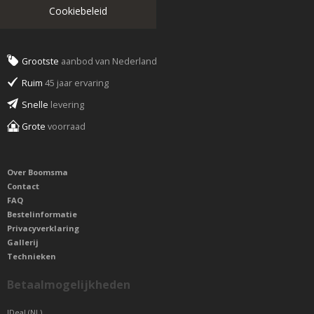
Cookiebeleid
Grootste
aanbod van Nederland
Ruim
45 jaar ervaring
Snelle
levering
Grote
voorraad
Over Boomsma
Contact
FAQ
Bestelinformatie
Privacyverklaring
Gallerij
Technieken
Betaalmogelijkheden
IDeal (NL)