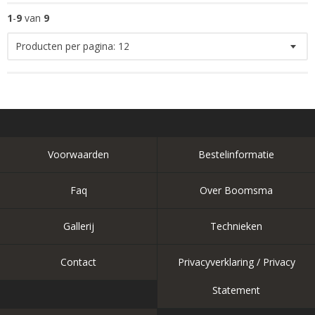
1
-
9
van
9
Producten per pagina:
12
Voorwaarden
Bestelinformatie
Faq
Over Boomsma
Gallerij
Technieken
Contact
Privacyverklaring / Privacy
Statement