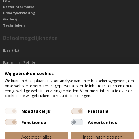
FAQ
Bestelinformatie
Privacyverklaring
Gallerij
Technieken
Betaalmogelijkheden
IDeal (NL)
Bancontact (België)
Wij gebruiken cookies
Sepa betaling (Overige landen)
We kunnen deze plaatsen voor analyse van onze bezoekersgegevens, om
onze website te verbeteren, gepersonaliseerde inhoud te tonen en om u
Telefonisch bereikbaar
een geweldige website-ervaring te bieden. Voor meer informatie over de
cookies die we gebruiken opent u de instellingen.
di t/m do tussen 9:00 uur en 17:00 uur
vr tussen 9:00 uur en 12:00 uur
Noodzakelijk
Prestatie
Functioneel
Advertenties
Alle getoonde prijzen zijn incl. BTW
Accepteer alles
Instellingen opslaan