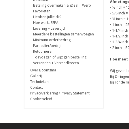
Afmetinge
Betaling overmaken & iDeal | Wero
• ½ inch = 
Favorieten
• 5/8 inch 
Hebben jullie dit?
• ¾ inch = 
Hoe werkt SEPA
• 1 inch = 
Levering + Levertijd
• 1-1/4 inc
Meerdere bestellingen samenvoegen
• 1-1/2 inc
Minimum orderbedrag
• 1-3/4 inc
Particulier/bedrijf
• 2 inch = 
Retourneren
Toevoegen of wijzigen bestelling
Hoe meet i
Verzenden + Verzendkosten
Over Boomsma
Wij geven b
Gallerij
Bij D-ringe
Technieken
Bij ronde r
Contact
Privacyverklaring / Privacy Statement
Cookiebeleid