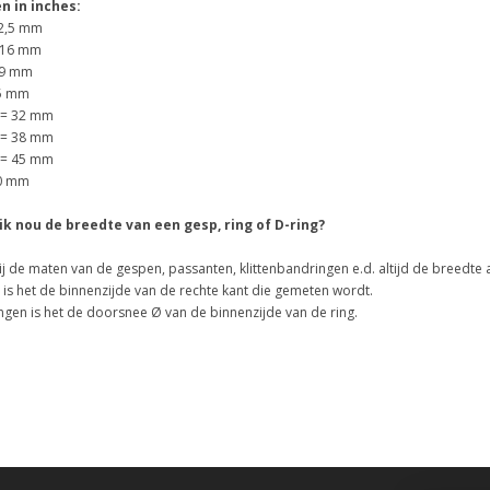
n in inches:
12,5 mm
= 16 mm
19 mm
25 mm
h = 32 mm
h = 38 mm
h = 45 mm
50 mm
k nou de breedte van een gesp, ring of D-ring?
ij de maten van de gespen, passanten, klittenbandringen e.d. altijd de breedte
n is het de binnenzijde van de rechte kant die gemeten wordt.
ingen is het de doorsnee Ø van de binnenzijde van de ring.