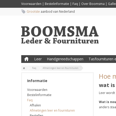
Voorwaarden
|
Bestelinformatie
|
Faq
|
Over Boomsma
|
Galler
Grootste
aanbod van Nederland
Leer
Handgereedschappen
Tasfournituren e
Faq
Afmetingen leer en fournituren
Hoe m
Informatie
wat is
Voorwaarden
Leer wordt 
Bestelinformatie
Faq
Wat is no
Afhalen
anders sta
Afmetingen leer en fournituren
Bestellen