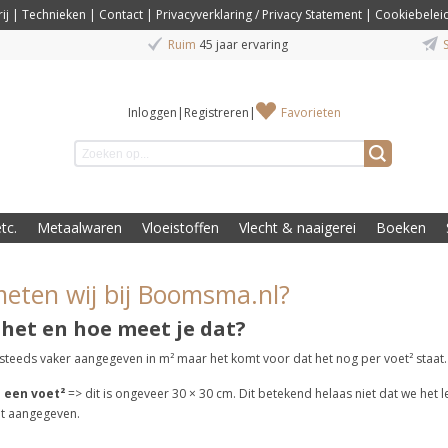
ij
|
Technieken
|
Contact
|
Privacyverklaring / Privacy Statement
|
Cookiebelei
Ruim
45 jaar ervaring
S
Inloggen
|
Registreren
|
Favorieten
tc.
Metaalwaren
Vloeistoffen
Vlecht & naaigerei
Boeken
eten wij bij Boomsma.nl?
 het en hoe meet je dat?
steeds vaker aangegeven in m² maar het komt voor dat het nog per voet² staat.
u een voet²
=> dit is ongeveer 30 × 30 cm. Dit betekend helaas niet dat we het le
at aangegeven.