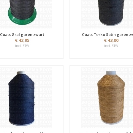
Coats Gral garen zwart
Coats Terko Satin garen z
€ 42,95
€ 43,00
incl. BTW
incl. BTW