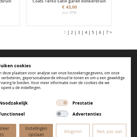
tbruin
Coats Terko Satin garen donkerbruin
€ 43,00
incl. BTW
1
|
2
|
3
|
4
|
5
|
6
|
7
>
elefonisch bereikbaar
ruiken cookies
 deze plaatsen voor analyse van onze bezoekersgegevens, om onze
 t/m do tussen 9:00 uur en 17:00 uur
e verbeteren, gepersonaliseerde inhoud te tonen en om u een geweldige
 tussen 9:00 uur en 12:00 uur
rvaring te bieden. Voor meer informatie over de cookies die we
opent u de instellingen.
Noodzakelijk
Prestatie
Functioneel
Advertenties
pteer
Instellingen
Weigeren
Nee, pas aan
les
opslaan