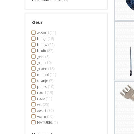
Kleur
assorti
(11)
beige
(16)
blauw
(22)
bruin
(82)
geel
(8)
grijs
(10)
groen
(18)
metaal
(11)
oranje
(7)
paars
(10)
rood
(13)
roze
(11)
wit
(25)
zwart
(35)
vorm
(19)
NATUREL
(1)