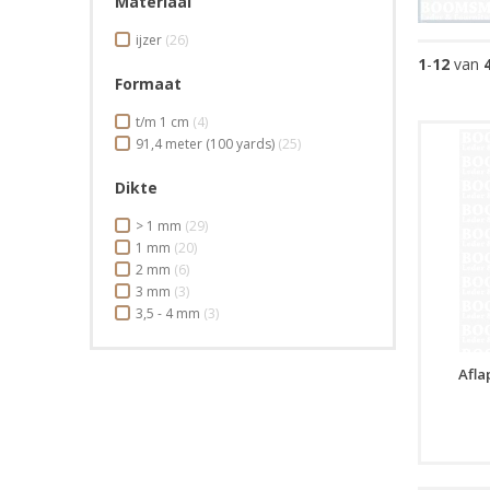
Materiaal
ijzer
(26)
1
-
12
van
Formaat
t/m 1 cm
(4)
91,4 meter (100 yards)
(25)
Dikte
> 1 mm
(29)
1 mm
(20)
2 mm
(6)
3 mm
(3)
3,5 - 4 mm
(3)
Afla