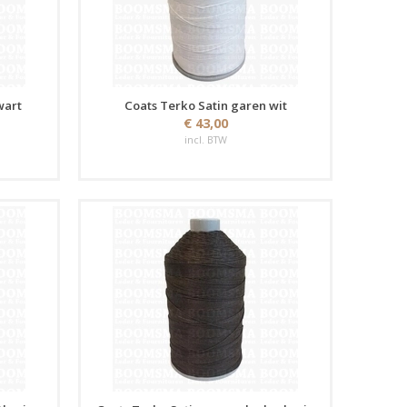
wart
Coats Terko Satin garen wit
€ 43,00
incl. BTW