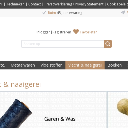
ij
|
Technieken
|
Contact
|
Privacyverklaring / Privacy Statement
|
Cookiebelei
Ruim
45 jaar ervaring
S
Inloggen
|
Registreren
|
Favorieten
tc.
Metaalwaren
Vloeistoffen
Vlecht & naaigerei
Boeken
t & naaigerei