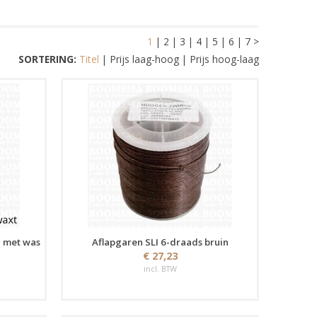
1
|
2
|
3
|
4
|
5
|
6
|
7
>
SORTERING:
Titel
|
Prijs laag-hoog
|
Prijs hoog-laag
l met was
Aflapgaren SLI 6-draads bruin
€ 27,23
incl. BTW