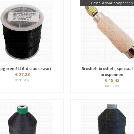
Geschikt voor brospennen
apgaren SLI 6-draads zwart
Brosheft brosheft, speciaal
€ 27,23
brospennen
incl. BTW
€ 15,43
incl. BTW