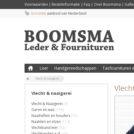
Voorwaarden
|
Bestelinformatie
|
Faq
|
Over Boomsma
|
Galler
Grootste
aanbod van Nederland
Leer
Handgereedschappen
Tasfournituren e
Vlecht & naaigerei
Vlech
Vlecht & naaigerei
Vlecht & Naaigerei
(0)
Garen en was
(194)
Naaiheften en houders
(33)
Naalden en elzen
(114)
Vlechtband leer
(92)
Vlechttanden e.d.
(44)