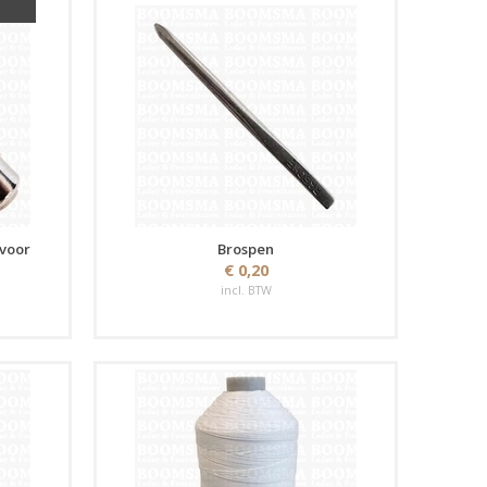
 voor
Brospen
€ 0,20
incl. BTW