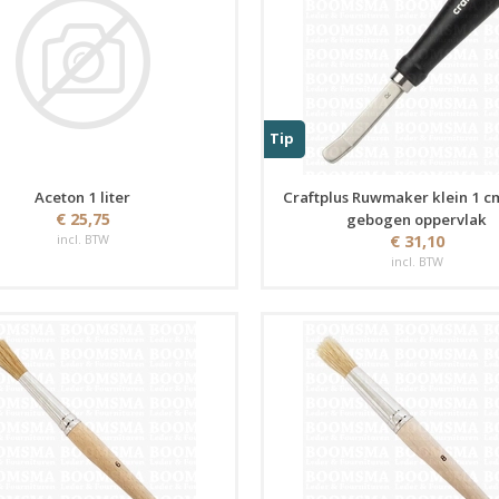
Tip
Aceton 1 liter
Craftplus Ruwmaker klein 1 c
€ 25,75
gebogen oppervlak
incl. BTW
€ 31,10
incl. BTW