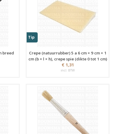
Tip
m breed
Crepe (natuurrubber) 5 a 6 cm × 9 cm × 1
cm (b × l × h), crepe spie (dikte 0 tot 1 cm)
€ 1,31
incl. BTW