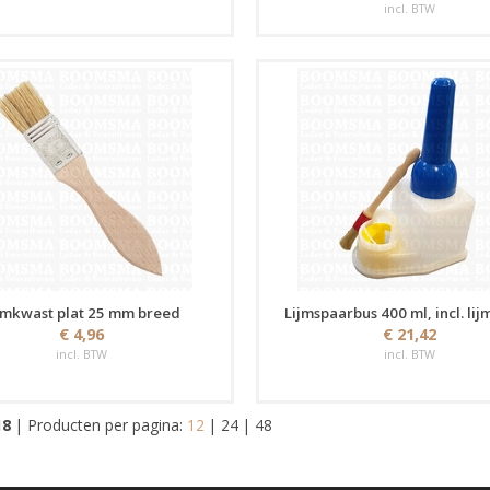
incl. BTW
jmkwast plat 25 mm breed
Lijmspaarbus 400 ml, incl. li
€ 4,96
€ 21,42
incl. BTW
incl. BTW
18
|
Producten per pagina:
12
|
24
|
48