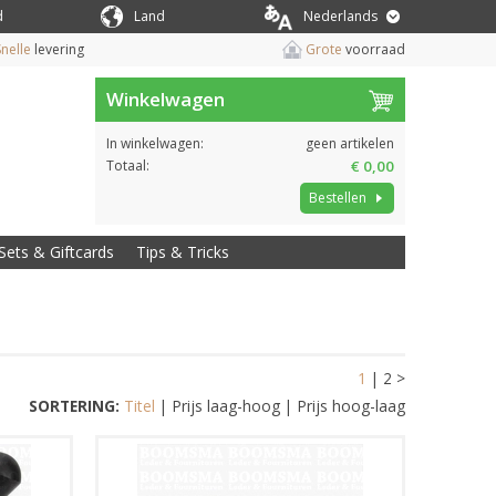
d
Land
Nederlands
nelle
levering
Grote
voorraad
Winkelwagen
In winkelwagen:
geen artikelen
Totaal:
€ 0,00
Bestellen
Sets & Giftcards
Tips & Tricks
1
|
2
>
SORTERING:
Titel
|
Prijs laag-hoog
|
Prijs hoog-laag