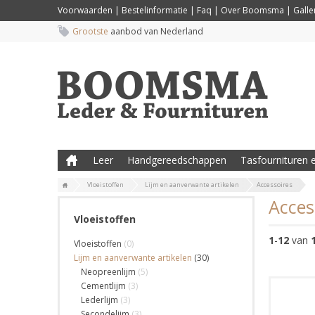
Voorwaarden
|
Bestelinformatie
|
Faq
|
Over Boomsma
|
Galler
Grootste
aanbod van Nederland
Leer
Handgereedschappen
Tasfournituren e
Vloeistoffen
Lijm en aanverwante artikelen
Accessoires
Acces
Vloeistoffen
1
-
12
van
Vloeistoffen
(0)
Lijm en aanverwante artikelen
(30)
Neopreenlijm
(5)
Cementlijm
(3)
Lederlijm
(3)
Secondelijm
(3)