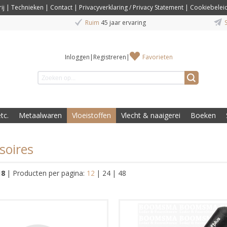
ij
|
Technieken
|
Contact
|
Privacyverklaring / Privacy Statement
|
Cookiebelei
Ruim
45 jaar ervaring
S
Inloggen
|
Registreren
|
Favorieten
tc.
Metaalwaren
Vloeistoffen
Vlecht & naaigerei
Boeken
soires
18
|
Producten per pagina:
12
|
24
|
48