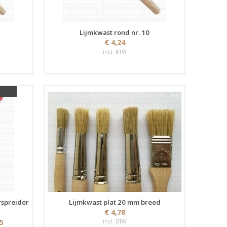
Lijmkwast rond nr. 10
€ 4,24
incl. BTW
rspreider
Lijmkwast plat 20 mm breed
€ 4,78
25
incl. BTW