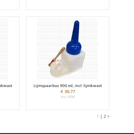
jmkwast
Lijmspaarbus 900 ml, incl. lijmkwast
€ 30,77
incl. BTW
1
|
2
>