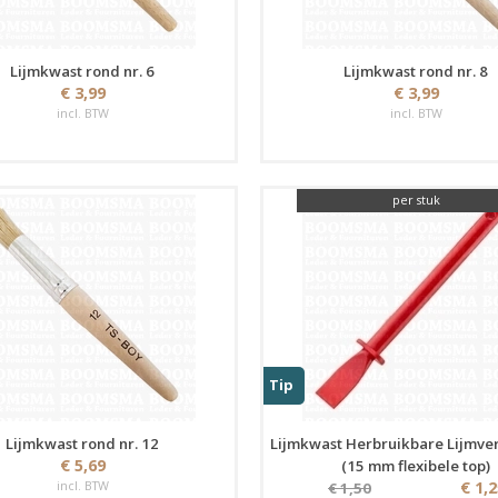
Lijmkwast rond nr. 6
Lijmkwast rond nr. 8
€ 3,99
€ 3,99
incl. BTW
incl. BTW
per stuk
Tip
Lijmkwast rond nr. 12
Lijmkwast Herbruikbare Lijmve
€ 5,69
(15 mm flexibele top)
incl. BTW
€ 1,
€ 1,50