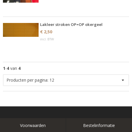
Lakleer stroken OP=OP okergeel
€ 2,50
incl. BTW
1
-
4
van
4
Producten per pagina:
12
Voorwaarden
Bestelinformatie