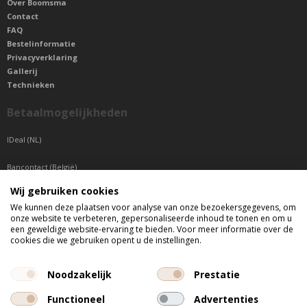
Over Boomsma
Contact
FAQ
Bestelinformatie
Privacyverklaring
Gallerij
Technieken
Betaalmogelijkheden
IDeal (NL)
Bancontact (België)
Wij gebruiken cookies
Sepa betaling (Overige landen)
We kunnen deze plaatsen voor analyse van onze bezoekersgegevens, om
onze website te verbeteren, gepersonaliseerde inhoud te tonen en om u
Telefonisch bereikbaar
een geweldige website-ervaring te bieden. Voor meer informatie over de
cookies die we gebruiken opent u de instellingen.
di t/m do tussen 9:00 uur en 17:00 uur
vr tussen 9:00 uur en 12:00 uur
Noodzakelijk
Prestatie
Functioneel
Advertenties