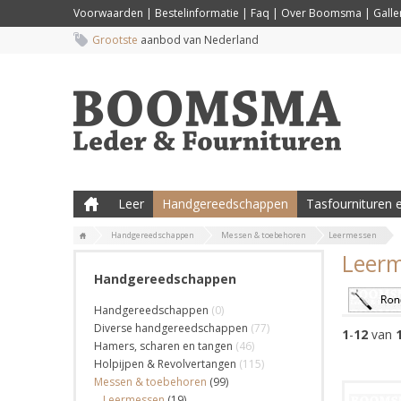
Voorwaarden
|
Bestelinformatie
|
Faq
|
Over Boomsma
|
Galler
Grootste
aanbod van Nederland
Leer
Handgereedschappen
Tasfournituren e
Handgereedschappen
Messen & toebehoren
Leermessen
Leer
Handgereedschappen
Handgereedschappen
(0)
Diverse handgereedschappen
(77)
1
-
12
van
Hamers, scharen en tangen
(46)
Holpijpen & Revolvertangen
(115)
Messen & toebehoren
(99)
Leermessen
(19)