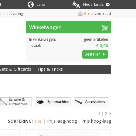
d
Land
Nederlands
nelle
levering
Grote
voorraad
Winkelwagen
In winkelwagen:
geen artikelen
Totaal:
€ 0,00
Bestellen
Sets & Giftcards
Tips & Tricks
1
|
2
>
SORTERING:
Titel
|
Prijs laag-hoog
|
Prijs hoog-laag