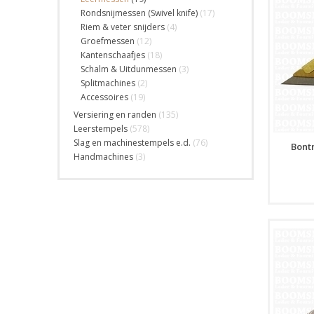
Rondsnijmessen (Swivel knife)
(17)
Riem & veter snijders
(4)
Groefmessen
(12)
Kantenschaafjes
(18)
Schalm & Uitdunmessen
(3)
Splitmachines
(2)
Accessoires
(19)
Versiering en randen
(135)
Leerstempels
(578)
Slag en machinestempels e.d.
(76)
Bont
Handmachines
(3)