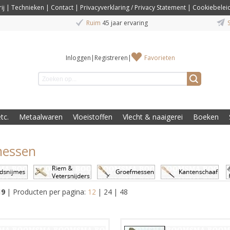
ij
|
Technieken
|
Contact
|
Privacyverklaring / Privacy Statement
|
Cookiebelei
Ruim
45 jaar ervaring
S
Inloggen
|
Registreren
|
Favorieten
tc.
Metaalwaren
Vloeistoffen
Vlecht & naaigerei
Boeken
messen
19
|
Producten per pagina:
12
|
24
|
48