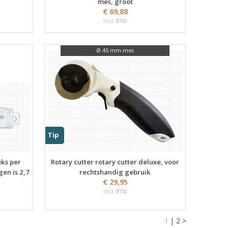
mes, groot
€ 69,88
incl. BTW
Ø 45 mm mes
Tip
uks per
Rotary cutter rotary cutter deluxe, voor
gen is 2,7
rechtshandig gebruik
€ 29,95
incl. BTW
1
|
2
>