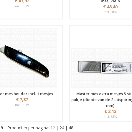
€ 47,92
mes, klein
incl. BTW
€ 48,40
incl. BTW
er mes houder incl. 1 mesjes
Master mes extra mesjes 5 st
€ 7,87
pakje (diepte van de 2 uitsparin
incl. BTW
mm)
€ 2,12
incl. BTW
19
|
Producten per pagina:
12
|
24
|
48