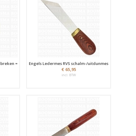
(breken =
Engels Ledermes RVS schalm-/uitdunmes
€ 65,95
incl. BTW