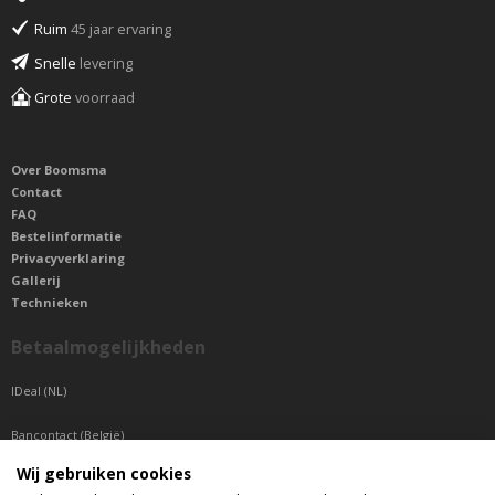
Ruim
45 jaar ervaring
Snelle
levering
Grote
voorraad
Over Boomsma
Contact
FAQ
Bestelinformatie
Privacyverklaring
Gallerij
Technieken
Betaalmogelijkheden
IDeal (NL)
Bancontact (België)
Wij gebruiken cookies
Sepa betaling (Overige landen)