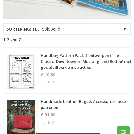
SORTERING:
Titel oplopend
1
-
7
van
7
Handbag Pattern Pack 4 ontwerpen (The
Classic, Downtowner, Mustang, and Rodeo) met
gedetailleerde instructies
€ 10,80
incl. BTW
Handmade Leather Bags & Accessories losse
patronen
€ 31,00
incl. BTW