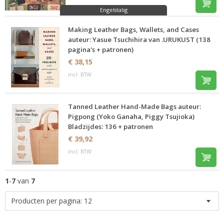
Engelstalig
Making Leather Bags, Wallets, and Cases
auteur: Yasue Tsuchihira van .URUKUST (138
pagina's + patronen)
€ 38,15
incl. BTW
Tanned Leather Hand-Made Bags auteur:
Pigpong (Yoko Ganaha, Piggy Tsujioka)
Bladzijdes: 136 + patronen
€ 39,92
incl. BTW
1
-
7
van
7
Producten per pagina:
12