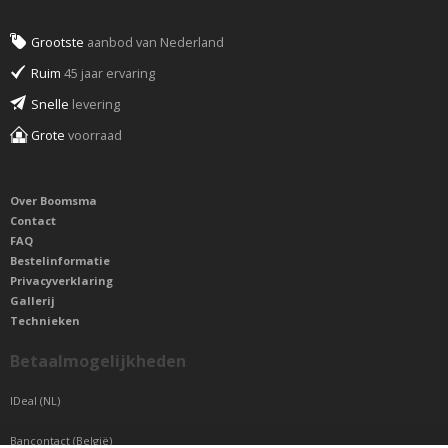
Grootste
aanbod van Nederland
Ruim
45 jaar ervaring
Snelle
levering
Grote
voorraad
Over Boomsma
Contact
FAQ
Bestelinformatie
Privacyverklaring
Gallerij
Technieken
Betaalmogelijkheden
IDeal (NL)
Bancontact (België)