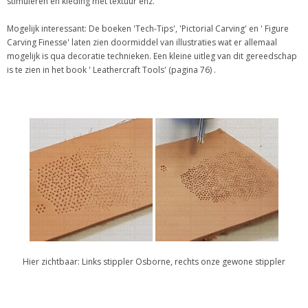
stimuleren en kleding met textuur enz.
Mogelijk interessant: De boeken 'Tech-Tips', 'Pictorial Carving' en ' Figure
Carving Finesse' laten zien doormiddel van illustraties wat er allemaal
mogelijk is qua decoratie technieken. Een kleine uitleg van dit gereedschap
is te zien in het book ' Leathercraft Tools' (pagina 76) .
Hier zichtbaar: Links stippler Osborne, rechts onze gewone stippler