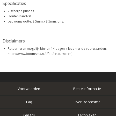
Specificaties
7 scherpe puntjes.
Houten handvat.
patroongrootte: 3.5mm x 3.5mm. ong.
Disclaimers
Retourneren mogelijk binnen 14 dagen. ( lees hier de voorwaarden:
https://www.boomsma.nl/t/faq/retourneren)
Voorwaarden
Bestelinformatie
Faq
Over Boomsma
Gallerij
Technieken