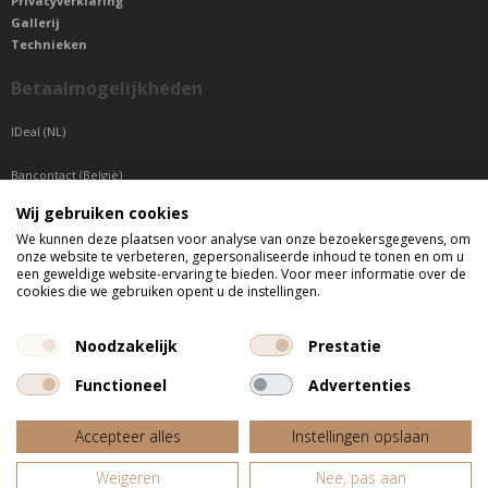
Privacyverklaring
Gallerij
Technieken
Betaalmogelijkheden
IDeal (NL)
Bancontact (België)
Wij gebruiken cookies
Sepa betaling (Overige landen)
We kunnen deze plaatsen voor analyse van onze bezoekersgegevens, om
onze website te verbeteren, gepersonaliseerde inhoud te tonen en om u
Telefonisch bereikbaar
een geweldige website-ervaring te bieden. Voor meer informatie over de
cookies die we gebruiken opent u de instellingen.
di t/m do tussen 9:00 uur en 17:00 uur
vr tussen 9:00 uur en 12:00 uur
Noodzakelijk
Prestatie
Functioneel
Advertenties
Alle getoonde prijzen zijn incl. BTW
Accepteer alles
Instellingen opslaan
Website door
Fastware
Weigeren
Nee, pas aan