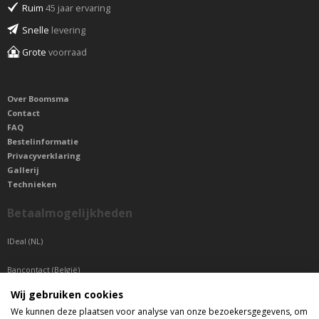
Ruim
45 jaar ervaring
Snelle
levering
Grote
voorraad
Over Boomsma
Contact
FAQ
Bestelinformatie
Privacyverklaring
Gallerij
Technieken
Betaalmogelijkheden
IDeal (NL)
Bancontact (België)
Wij gebruiken cookies
Sepa betaling (Overige landen)
We kunnen deze plaatsen voor analyse van onze bezoekersgegevens, om