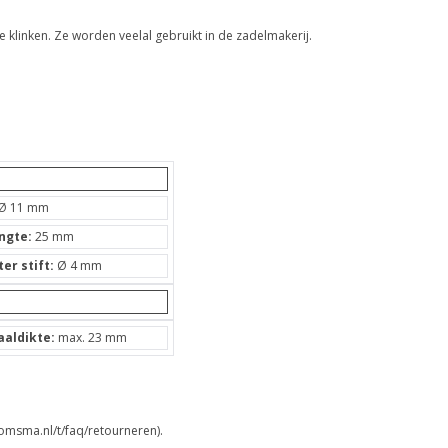
 klinken. Ze worden veelal gebruikt in de zadelmakerij.
Ø 11 mm
engte:
25 mm
er stift:
Ø 4 mm
aldikte:
max. 23 mm
omsma.nl/t/faq/retourneren).