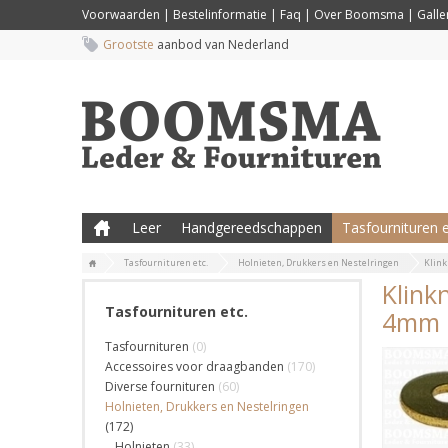
Voorwaarden
|
Bestelinformatie
|
Faq
|
Over Boomsma
|
Galler
Grootste
aanbod van Nederland
Leer
Handgereedschappen
Tasfournituren e
Tasfournituren etc.
Holnieten, Drukkers en Nestelringen
Klink
Klink
Tasfournituren etc.
4mm (
Tasfournituren
(0)
Accessoires voor draagbanden
(170)
Diverse fournituren
(60)
Holnieten, Drukkers en Nestelringen
(172)
Holnieten
(33)