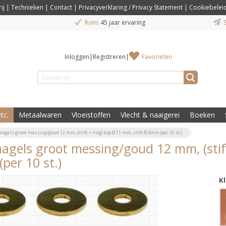
ij
|
Technieken
|
Contact
|
Privacyverklaring / Privacy Statement
|
Cookiebelei
Ruim
45 jaar ervaring
S
Inloggen
|
Registreren
|
Favorieten
tc.
Metaalwaren
Vloeistoffen
Vlecht & naaigerei
Boeken
nagels groot messing/goud 12 mm, (stift + ring) kop Ø 11 mm, stift Ø 4mm (per 10 st.)
nagels groot messing/goud 12 mm, (stif
per 10 st.)
K