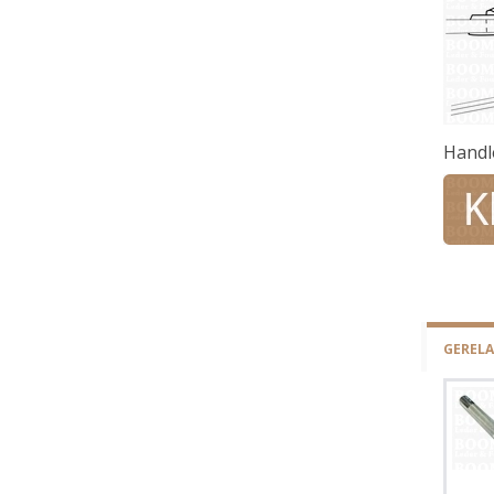
Handl
GEREL