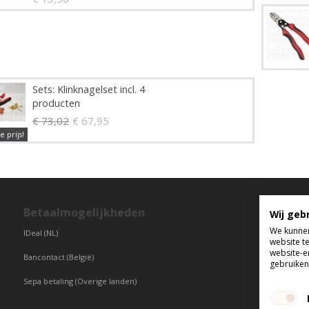
Sets: Klinknagelset incl. 4
producten
€ 73,02
€ 67,95
e prijs!
Betaalmogelijkheden
T
Wij geb
We kunnen
IDeal (NL)
di
website t
vr
website-e
Bancontact (België)
gebruiken 
Sepa betaling (Overige landen)