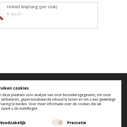
Holniet kniptang (per stuk)
€ 44,47
elefonisch bereikbaar
ruiken cookies
 deze plaatsen voor analyse van onze bezoekersgegevens, om onze
 t/m do tussen 9:00 uur en 17:00 uur
e verbeteren, gepersonaliseerde inhoud te tonen en om u een geweldige
 tussen 9:00 uur en 12:00 uur
rvaring te bieden. Voor meer informatie over de cookies die we
opent u de instellingen.
Noodzakelijk
Prestatie