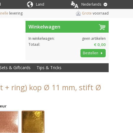
d
Land
Nederlands
nelle
levering
Grote
voorraad
Winkelwagen
In winkelwagen:
geen artikelen
Totaal:
€ 0,00
Bestellen
Sets & Giftcards
Tips & Tricks
t + ring) kop Ø 11 mm, stift Ø
leur