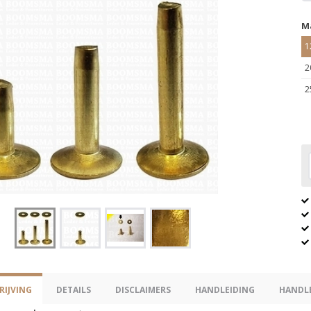
M
1
2
2
IJVING
DETAILS
DISCLAIMERS
HANDLEIDING
HANDL