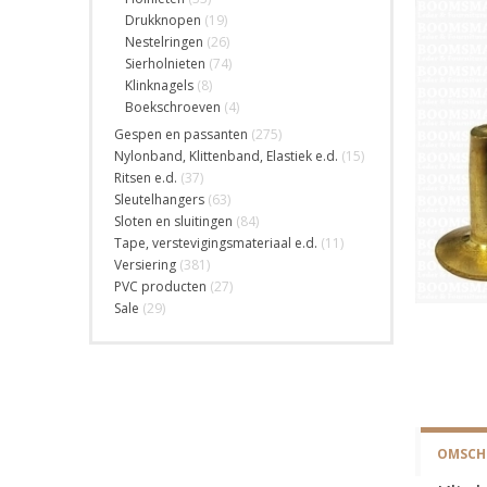
Drukknopen
(19)
Nestelringen
(26)
Sierholnieten
(74)
Klinknagels
(8)
Boekschroeven
(4)
Gespen en passanten
(275)
Nylonband, Klittenband, Elastiek e.d.
(15)
Ritsen e.d.
(37)
Sleutelhangers
(63)
Sloten en sluitingen
(84)
Tape, verstevigingsmateriaal e.d.
(11)
Versiering
(381)
PVC producten
(27)
Sale
(29)
OMSCHR