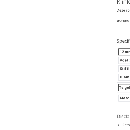
Klin
Deze ro
worden 
Specif
12 m
Voet
Stift
Diame
Te ge
Mater
Discl
Reto