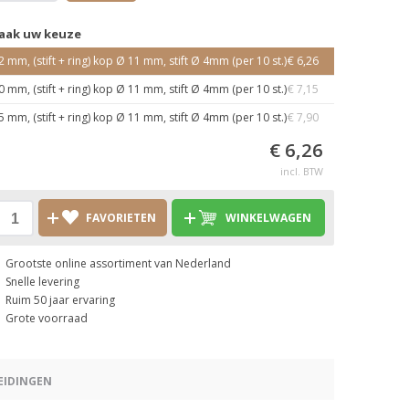
aak uw keuze
2 mm, (stift + ring) kop Ø 11 mm, stift Ø 4mm (per 10 st.)
€ 6,26
0 mm, (stift + ring) kop Ø 11 mm, stift Ø 4mm (per 10 st.)
€ 7,15
5 mm, (stift + ring) kop Ø 11 mm, stift Ø 4mm (per 10 st.)
€ 7,90
€ 6,26
incl. BTW
FAVORIETEN
WINKELWAGEN
Grootste online assortiment van Nederland
Snelle levering
Ruim 50 jaar ervaring
Grote voorraad
EIDINGEN