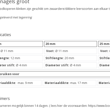
knagels groot
odkoperen klinken zijn geschikt om zwaardere/dikkere leersoorten aan elkaar te
geleverd met tegenring
icaties
m
20 mm
25 mm
:
Ø 11 mm
Voet:
Ø 11 mm
Voet:
lengte:
12 mm
Stiftlengte:
20 mm
Stiftl
ter stift:
Ø 4 mm
Diameter stift:
Ø 4 mm
Diamet
bruiken voor
iaaldikte:
max. 9 mm
Materiaaldikte:
max. 17 mm
Materia
aimers
urneren mogelijk binnen 14 dagen. ( lees hier de voorwaarden: https://www.bo