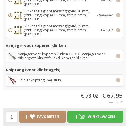
(stift + ring) kop Ø 11 mm, stift Ø 4mm
- € 0,81
i
(per 10 st.)
Klinknagels groot messing/goud 20 mm,
(stift + ring) kop Ø 11 mm, stift Ø 4mm
standaard
i
(per 10 st.)
Klinknagels groot messing/goud 25 mm,
(stift + ring) kop Ø 11 mm, stift Ø 4mm
+ € 0,67
i
(per 10 st.)
Aanjager voor koperen klinken
Aanjager voor koperen klinken GROOT aanjager voor
i
dikke/grote klinkstift, (excl. koperen klinken)
Kniptang (voor klinknagels)
Holniet kniptang (per stuk)
i
€ 67,95
€ 73,02
incl. BTW
FAVORIETEN
WINKELWAGEN