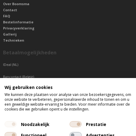
Over Boomsma
Contact
FAQ
Bestelinformatie
Privacyverklaring
Gallerij
Technieken
Betaalmogelijkheden
IDeal (NL)
Bancontact (België)
Wij gebruiken cookies
Sepa betaling (Overige landen)
We kunnen deze plaatsen voor analyse van onze bezoekersgegevens, om
onze website te verbeteren, gepersonaliseerde inhoud te tonen en om u
Telefonisch bereikbaar
een geweldige website-ervaring te bieden. Voor meer informatie over de
cookies die we gebruiken opent u de instellingen.
di t/m do tussen 9:00 uur en 17:00 uur
vr tussen 9:00 uur en 12:00 uur
Noodzakelijk
Prestatie
Functioneel
Advertenties