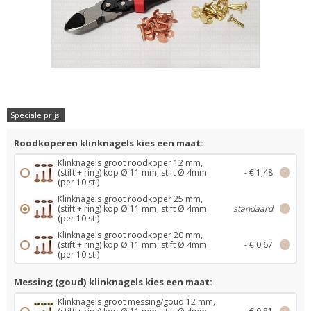
Speciale prijs!
Roodkoperen klinknagels kies een maat:
Klinknagels groot roodkoper 12 mm,
(stift + ring) kop Ø 11 mm, stift Ø 4mm
- € 1,48
i
(per 10 st.)
Klinknagels groot roodkoper 25 mm,
(stift + ring) kop Ø 11 mm, stift Ø 4mm
standaard
i
(per 10 st.)
Klinknagels groot roodkoper 20 mm,
(stift + ring) kop Ø 11 mm, stift Ø 4mm
- € 0,67
i
(per 10 st.)
Messing (goud) klinknagels kies een maat:
Klinknagels groot messing/goud 12 mm,