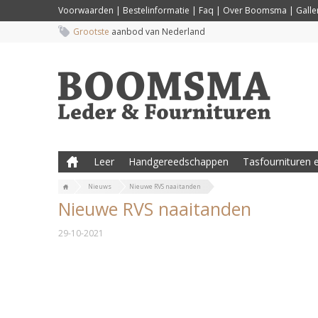
Voorwaarden
|
Bestelinformatie
|
Faq
|
Over Boomsma
|
Galler
Grootste
aanbod van Nederland
Leer
Handgereedschappen
Tasfournituren e
Nieuws
Nieuwe RVS naaitanden
Nieuwe RVS naaitanden
29-10-2021