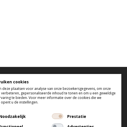
elefonisch bereikbaar
ruiken cookies
 deze plaatsen voor analyse van onze bezoekersgegevens, om onze
 t/m do tussen 9:00 uur en 17:00 uur
e verbeteren, gepersonaliseerde inhoud te tonen en om u een geweldige
 tussen 9:00 uur en 12:00 uur
rvaring te bieden. Voor meer informatie over de cookies die we
opent u de instellingen.
Noodzakelijk
Prestatie
Functioneel
Advertenties