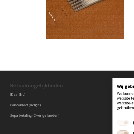
Betaalmogelijkheden
T
Wij geb
We kunnen
IDeal (NL)
di
website t
vr
website-e
Bancontact (België)
gebruiken 
Sepa betaling (Overige landen)