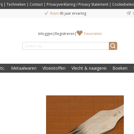
ij
|
Technieken
|
Contact
|
Privacyverklaring / Privacy Statement
|
Cookiebelei
Ruim
45 jaar ervaring
S
Inloggen
|
Registreren
|
Favorieten
tc.
Metaalwaren
Vloeistoffen
Vlecht & naaigerei
Boeken