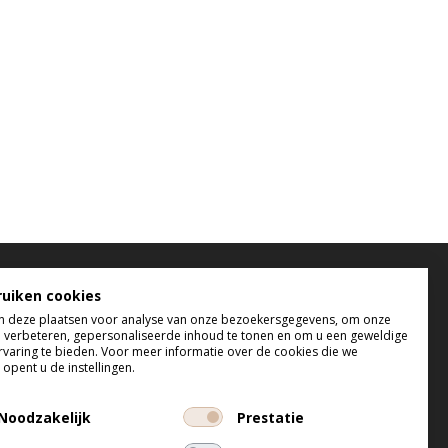
elefonisch bereikbaar
ruiken cookies
 deze plaatsen voor analyse van onze bezoekersgegevens, om onze
 t/m do tussen 9:00 uur en 17:00 uur
e verbeteren, gepersonaliseerde inhoud te tonen en om u een geweldige
 tussen 9:00 uur en 12:00 uur
rvaring te bieden. Voor meer informatie over de cookies die we
opent u de instellingen.
Noodzakelijk
Prestatie