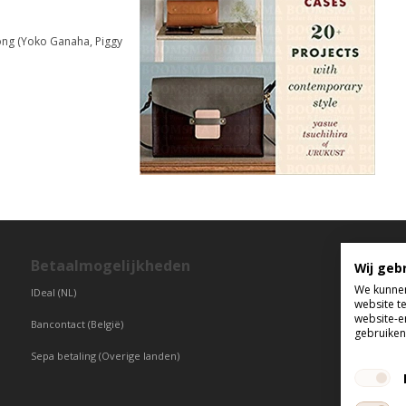
ng (Yoko Ganaha, Piggy
Betaalmogelijkheden
T
Wij geb
We kunnen
IDeal (NL)
di
website t
vr
website-e
Bancontact (België)
gebruiken 
Sepa betaling (Overige landen)