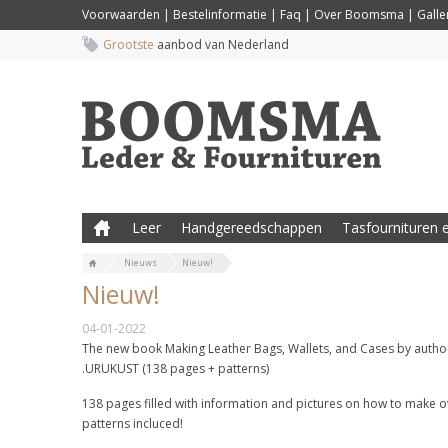
Voorwaarden
|
Bestelinformatie
|
Faq
|
Over Boomsma
|
Galler
Grootste
aanbod van Nederland
Leer
Handgereedschappen
Tasfournituren e
Nieuws
Nieuw!
Nieuw!
04-01-2022
The new book Making Leather Bags, Wallets, and Cases by author
.URUKUST (138 pages + patterns)
138 pages filled with information and pictures on how to make ov
patterns incluced!