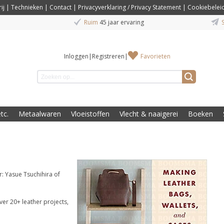
ij
|
Technieken
|
Contact
|
Privacyverklaring / Privacy Statement
|
Cookiebelei
Ruim
45 jaar ervaring
S
Inloggen
|
Registreren
|
Favorieten
tc.
Metaalwaren
Vloeistoffen
Vlecht & naaigerei
Boeken
: Yasue Tsuchihira of
er 20+ leather projects,