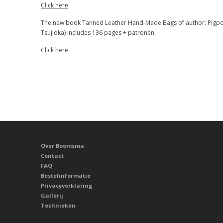
Click here
The new book Tanned Leather Hand-Made Bags of author: Pigpo
Tsujioka) includes 136 pages + patronen.
Click here
Over Boomsma
Contact
FAQ
Bestelinformatie
Privacyverklaring
Gallerij
Technieken