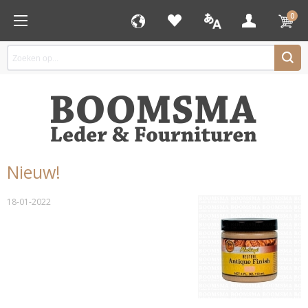
0
Nieuw!
18-01-2022