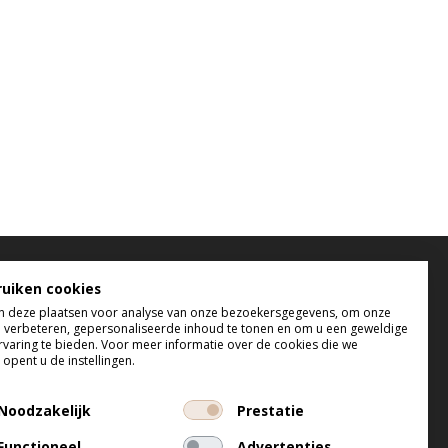
elefonisch bereikbaar
ruiken cookies
 deze plaatsen voor analyse van onze bezoekersgegevens, om onze
 t/m do tussen 9:00 uur en 17:00 uur
e verbeteren, gepersonaliseerde inhoud te tonen en om u een geweldige
 tussen 9:00 uur en 12:00 uur
rvaring te bieden. Voor meer informatie over de cookies die we
opent u de instellingen.
Noodzakelijk
Prestatie
Functioneel
Advertenties