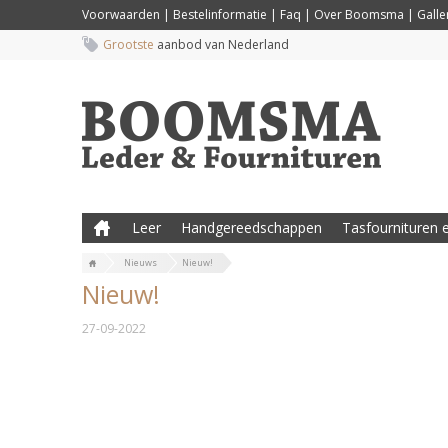
Voorwaarden
|
Bestelinformatie
|
Faq
|
Over Boomsma
|
Galler
Grootste
aanbod van Nederland
Leer
Handgereedschappen
Tasfournituren e
Nieuws
Nieuw!
Nieuw!
27-09-2022