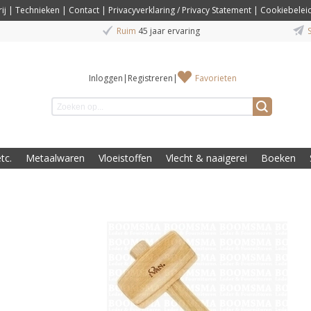
ij
|
Technieken
|
Contact
|
Privacyverklaring / Privacy Statement
|
Cookiebelei
Ruim
45 jaar ervaring
S
Inloggen
|
Registreren
|
Favorieten
tc.
Metaalwaren
Vloeistoffen
Vlecht & naaigerei
Boeken