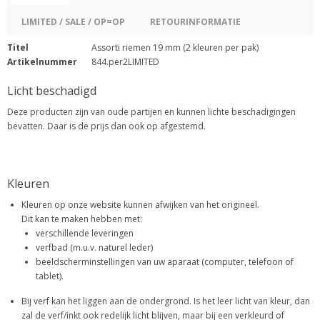
LIMITED / SALE / OP=OP
RETOURINFORMATIE
Titel
Assorti riemen 19 mm (2 kleuren per pak)
Artikelnummer
844.per2LIMITED
Licht beschadigd
Deze producten zijn van oude partijen en kunnen lichte beschadigingen
bevatten. Daar is de prijs dan ook op afgestemd.
Kleuren
Kleuren op onze website kunnen afwijken van het origineel.
Dit kan te maken hebben met:
verschillende leveringen
verfbad (m.u.v. naturel leder)
beeldscherminstellingen van uw aparaat (computer, telefoon of
tablet).
Bij verf kan het liggen aan de ondergrond. Is het leer licht van kleur, dan
zal de verf/inkt ook redelijk licht blijven, maar bij een verkleurd of