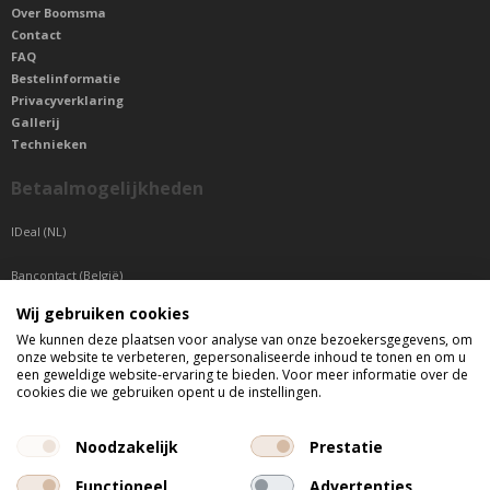
Over Boomsma
Contact
FAQ
Bestelinformatie
Privacyverklaring
Gallerij
Technieken
Betaalmogelijkheden
IDeal (NL)
Bancontact (België)
Wij gebruiken cookies
Sepa betaling (Overige landen)
We kunnen deze plaatsen voor analyse van onze bezoekersgegevens, om
onze website te verbeteren, gepersonaliseerde inhoud te tonen en om u
Telefonisch bereikbaar
een geweldige website-ervaring te bieden. Voor meer informatie over de
cookies die we gebruiken opent u de instellingen.
di t/m do tussen 9:00 uur en 17:00 uur
vr tussen 9:00 uur en 12:00 uur
Noodzakelijk
Prestatie
Functioneel
Advertenties