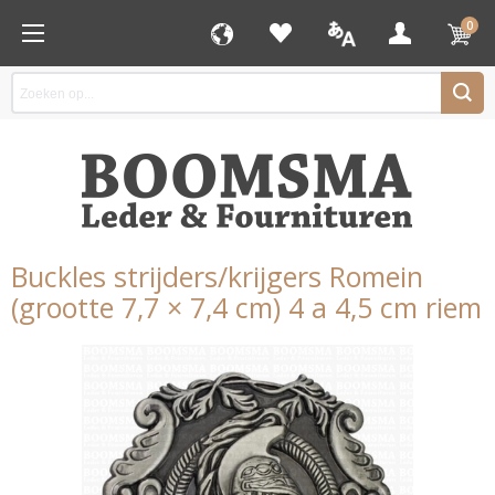
0
Buckles strijders/krijgers Romein
(grootte 7,7 × 7,4 cm) 4 a 4,5 cm riem