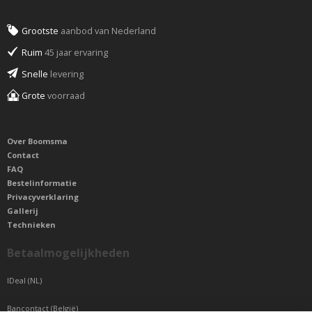
Grootste
aanbod van Nederland
Ruim
45 jaar ervaring
Snelle
levering
Grote
voorraad
Over Boomsma
Contact
FAQ
Bestelinformatie
Privacyverklaring
Gallerij
Technieken
Betaalmogelijkheden
IDeal (NL)
Bancontact (België)