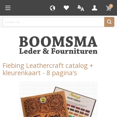
0
Fiebing Leathercraft catalog +
kleurenkaart - 8 pagina's