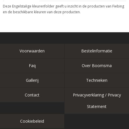
Deze Engelstalige kleurenfolder geeft u inzicht in de producten van Fiebing
en de beschikbare kleuren van deze producten.
Voorwaarden
Bestelinformatie
Faq
Over Boomsma
Gallerij
Technieken
Contact
Privacyverklaring / Privacy
Statement
Cookiebeleid