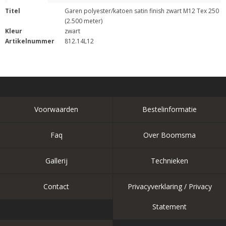
Titel
Garen polyester/katoen satin finish zwart M12 Tex 250
(2.500 meter)
Kleur
zwart
Artikelnummer
812.14L12
Voorwaarden
Bestelinformatie
Faq
Over Boomsma
Gallerij
Technieken
Contact
Privacyverklaring / Privacy
Statement