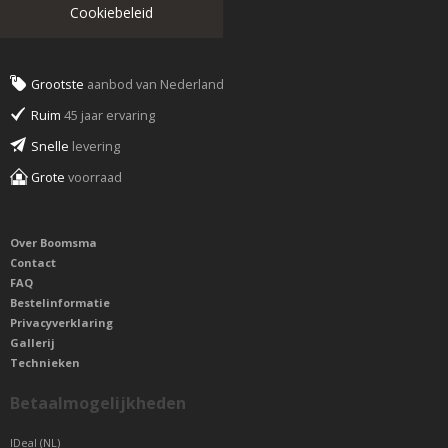
Cookiebeleid
Grootste
aanbod van Nederland
Ruim
45 jaar ervaring
Snelle
levering
Grote
voorraad
Over Boomsma
Contact
FAQ
Bestelinformatie
Privacyverklaring
Gallerij
Technieken
Betaalmogelijkheden
IDeal (NL)