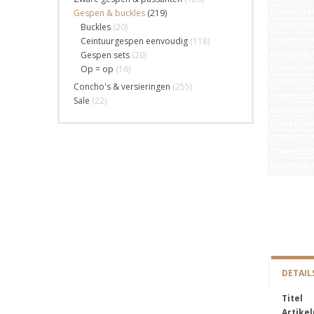
Gespen & buckles
(219)
Buckles
(20)
Ceintuurgespen eenvoudig
(118)
Gespen sets
(20)
Op = op
(16)
Concho's & versieringen
(255)
Sale
(22)
DETAIL
Titel
Artike