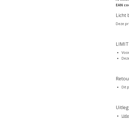
EAN co
Licht
Deze pr
LIMIT
Voor
Deze
Retou
Dit 
Uitle
Uitl