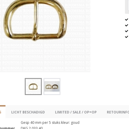
S
LICHT BESCHADIGD
LIMITED / SALE / OP=OP
RETOURINF
Gesp 40 mm per 5 stuks kleur: goud
lnummer
DKG.2.033.40