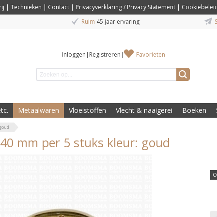
ij
|
Technieken
|
Contact
|
Privacyverklaring / Privacy Statement
|
Cookiebelei
Ruim
45 jaar ervaring
S
Inloggen
|
Registreren
|
Favorieten
tc.
Metaalwaren
Vloeistoffen
Vlecht & naaigerei
Boeken
 goud
40 mm per 5 stuks kleur: goud
O