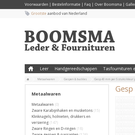
Voorwaarden
|
Bestelinformatie
|
Faq
|
Over Boomsma
|
Galler
Grootste
aanbod van Nederland
Leer
Handgereedschappen
Tasfournituren e
Metaalwaren
Gespen & buckles
Gesp 40 mm per 5 stuks kleur:
Gesp 
Metaalwaren
Metaalwaren
(0)
Zware Karabijnhaken en musketons
(15)
Klinknagels, holnieten, drukkers en
versiering
(147)
Zware Ringen en D-ringen
(18)
Zware gespen & passanten
(126)