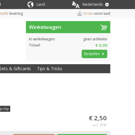
d
Land
Nederlands
nelle
levering
Grote
voorraad
Winkelwagen
In winkelwagen:
geen artikelen
Totaal:
€ 0,00
Bestellen
Sets & Giftcards
Tips & Tricks
p=Op
€ 2,50
incl. BTW