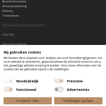
Bestelinformatie
Privacyverklaring
Gallerij
Technieken
Betaalmogelijkheden
IDeal (NL)
Bancontact (België)
Wij gebruiken cookies
Sepa betaling (Overige landen)
We kunnen deze plaatsen voor analyse van onze bezoekersgegevens, om
onze website te verbeteren, gepersonaliseerde inhoud te tonen en om u
Telefonisch bereikbaar
een geweldige website-ervaring te bieden. Voor meer informatie over de
cookies die we gebruiken opent u de instellingen.
di t/m do tussen 9:00 uur en 17:00 uur
vr tussen 9:00 uur en 12:00 uur
Noodzakelijk
Prestatie
Functioneel
Advertenties
Alle getoonde prijzen zijn incl. BTW
Accepteer alles
Instellingen opslaan
Website door
Fastware