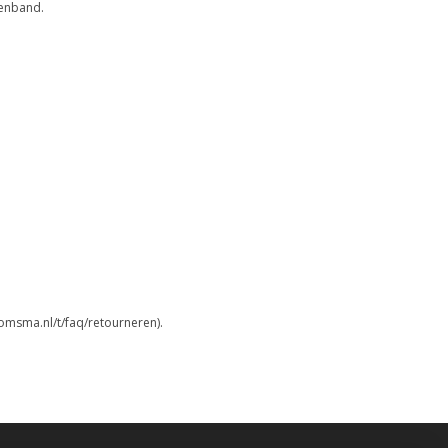
senband.
omsma.nl/t/faq/retourneren).