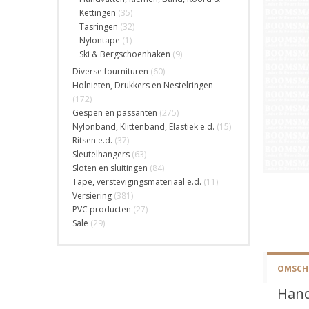
Kettingen
(35)
Tasringen
(32)
Nylontape
(1)
Ski & Bergschoenhaken
(9)
Diverse fournituren
(60)
Holnieten, Drukkers en Nestelringen
(172)
Gespen en passanten
(275)
Nylonband, Klittenband, Elastiek e.d.
(15)
Ritsen e.d.
(37)
Sleutelhangers
(63)
Sloten en sluitingen
(84)
Tape, verstevigingsmateriaal e.d.
(11)
Versiering
(381)
PVC producten
(27)
Sale
(29)
OMSCHR
Hand