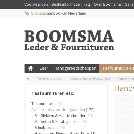
Voorwaarden
|
Bestelinformatie
|
Faq
|
Over Boomsma
|
Galler
Grootste
aanbod van Nederland
Leer
Handgereedschappen
Tasfournituren e
Tasfournituren etc.
Accessoires voor draagbanden
Handvatring 
Handv
Tasfournituren etc.
Tasfournituren
(0)
Accessoires voor draagbanden
(170)
Souffléklem & Handvathouder
(19)
Musketon & Karabijnhaken
(48)
Schuifpassant
(16)
Handvatten, Riemen, Band, Koord &