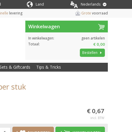
d
Land
Nederlands
nelle
levering
Grote
voorraad
Winkelwagen
In winkelwagen:
geen artikelen
Totaal:
€ 0,00
Bestellen
Sets & Giftcards
Tips & Tricks
per stuk
€ 0,67
incl. BTW