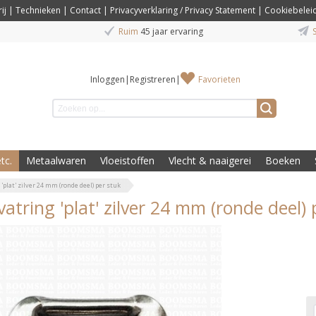
ij
|
Technieken
|
Contact
|
Privacyverklaring / Privacy Statement
|
Cookiebelei
Ruim
45 jaar ervaring
S
Inloggen
|
Registreren
|
Favorieten
tc.
Metaalwaren
Vloeistoffen
Vlecht & naaigerei
Boeken
'plat' zilver 24 mm (ronde deel) per stuk
atring 'plat' zilver 24 mm (ronde deel) 