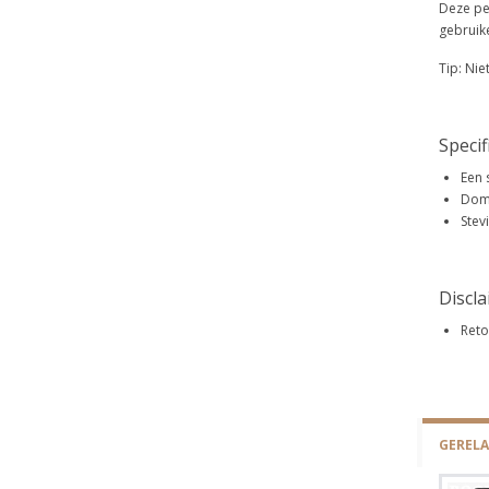
Deze pen
gebruik
Tip: Niet
Specif
Een 
Domp
Stev
Discl
Reto
GEREL