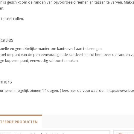
 is geschikt om de randen van bijvoorbeeld riemen en tassen te verven. Makkeli
en.
 te snel rollen.
icaties
snelle en gemakkelijke manier om kantenverf aan te brengen.
el de punt van de pen eenvoudig in de randverf en rol hem over de randen v
ige koperen punt, eenvoudig schoon te maken.
aimers
urneren mogelijk binnen 14 dagen. ( lees hier de voorwaarden: https://www.bo
ATEERDE PRODUCTEN