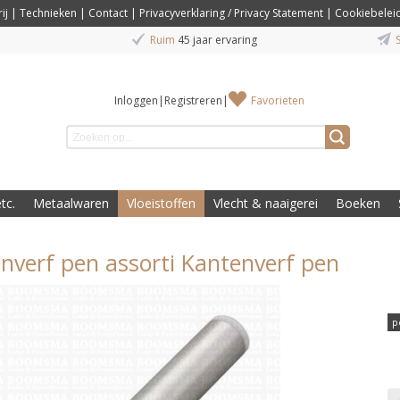
ij
|
Technieken
|
Contact
|
Privacyverklaring / Privacy Statement
|
Cookiebelei
Ruim
45 jaar ervaring
S
Inloggen
|
Registreren
|
Favorieten
tc.
Metaalwaren
Vloeistoffen
Vlecht & naaigerei
Boeken
nverf pen assorti Kantenverf pen
p