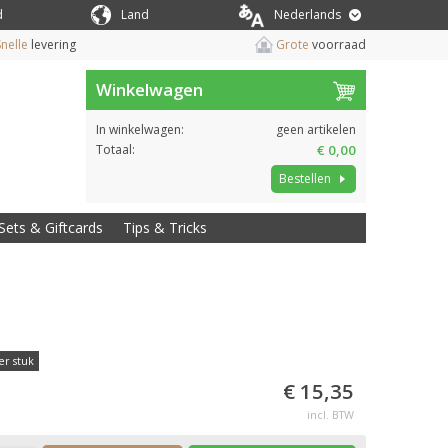
d
Land
Nederlands
nelle
levering
Grote
voorraad
Winkelwagen
In winkelwagen:
geen artikelen
Totaal:
€ 0,00
Bestellen
Sets & Giftcards
Tips & Tricks
er stuk
€ 15,35
incl. BTW