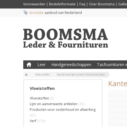
Voorwaarden
|
Bestelinformatie
|
Faq
|
Over Boomsma
|
Galler
Grootste
aanbod van Nederland
Leer
Handgereedschappen
Tasfournituren e
Vloeistoffen
Kantenverf pen assorti Kantenverf pen
Kante
Vloeistoffen
Vloeistoffen
(0)
Lijm en aanverwante artikelen
(30)
Producten voor onderhoud en afwerking
(61)
Verf
(179)