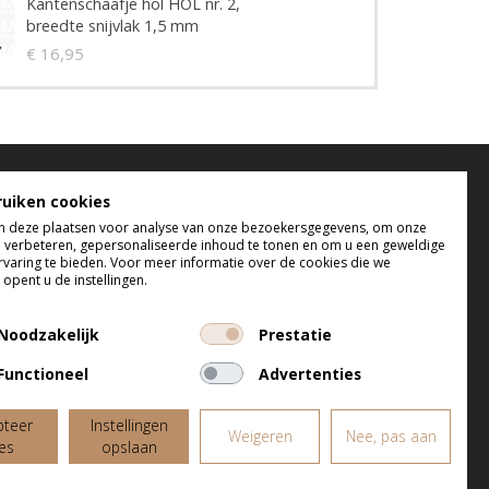
Kantenschaafje hol HOL nr. 2,
breedte snijvlak 1,5 mm
€ 16,95
elefonisch bereikbaar
ruiken cookies
 deze plaatsen voor analyse van onze bezoekersgegevens, om onze
 t/m do tussen 9:00 uur en 17:00 uur
e verbeteren, gepersonaliseerde inhoud te tonen en om u een geweldige
 tussen 9:00 uur en 12:00 uur
rvaring te bieden. Voor meer informatie over de cookies die we
opent u de instellingen.
Noodzakelijk
Prestatie
Functioneel
Advertenties
pteer
Instellingen
Weigeren
Nee, pas aan
les
opslaan